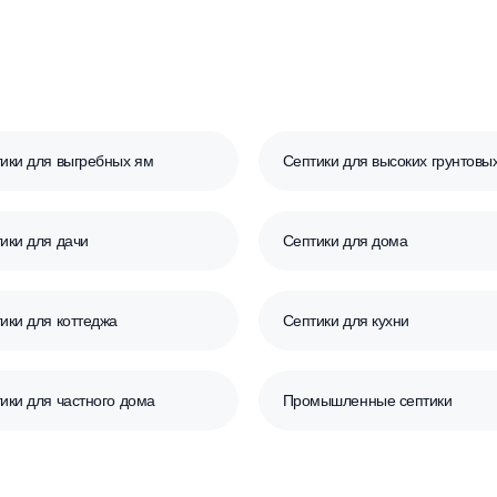
Средние
Большие
а
Септики для выгребных ям
Септики для выс
Септики для дачи
Септики для до