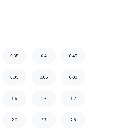
проживания
ни
Септики для сезонного проживания
Септики для многоквартирного
септики
дома