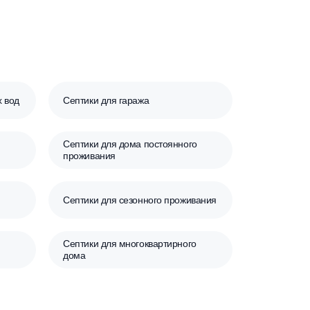
оких грунтовых вод
Септики для гаража
Септики для дома постоянного
ма