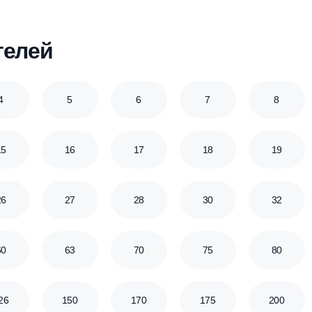
8.5
8.9
9
10
15.7
17
18
18.75
30
32
34
35
80
100
125
150
ователей