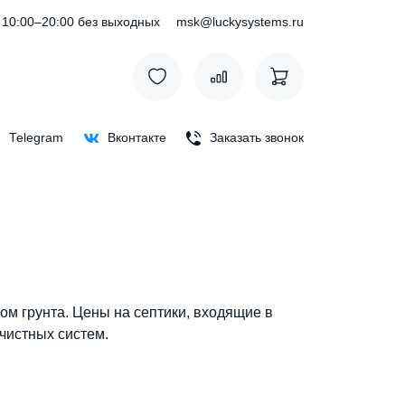
) 127-76-53
10:00–20:00 без выходных
msk@luckysystem
Max
Telegram
Вконтакте
Заказать зв
с любым типом грунта. Цены на септики, входящие в
водителями очистных систем.