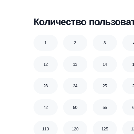
7
7.5
8
14
15
16
24
25
27
55
60
75
Количество польз