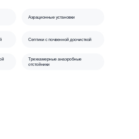
е септики
Аэрационные установки
овой доочисткой
Септики с почвенной доочисткой
й биологической
Трехкамерные анаэробные
отстойники