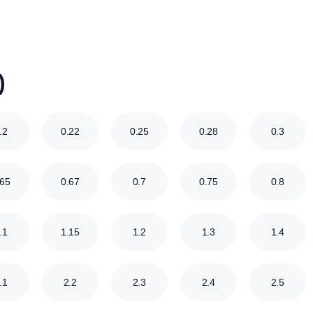
Септики для коттеджа
Септики для кух
Септики для частного дома
Промышленные 
бов)