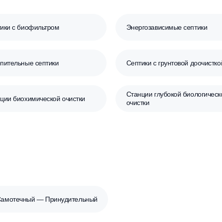
птика
Септики с биофильтром
Энергозависимы
Накопительные септики
Септики с грунт
Станции глубоко
Станции биохимической очистки
очистки