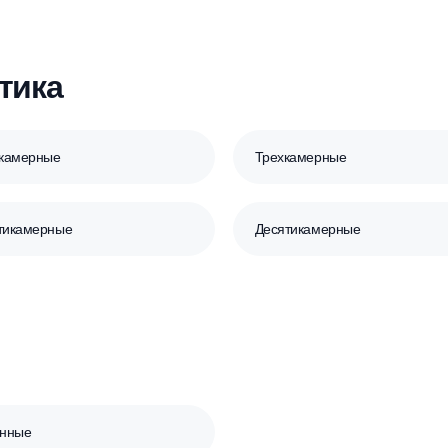
Самотечный — Принудительный
септика
Двухкамерные
Трехкамерные
Шестикамерные
Десятикамерны