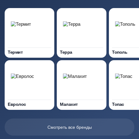
Термит
Терра
Тополь
Евролос
Малахит
Топас
Смотреть все бренды