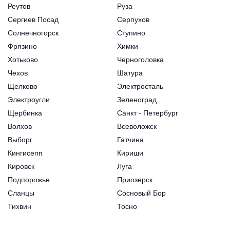
Реутов
Руза
Сергиев Посад
Серпухов
Солнечногорск
Ступино
Фрязино
Химки
Хотьково
Черноголовка
Чехов
Шатура
Щелково
Электросталь
Электроугли
Зеленоград
Щербинка
Санкт - Петербург
Волхов
Всеволожск
Выборг
Гатчина
Кингисепп
Кириши
Кировск
Луга
Подпорожье
Приозерск
Сланцы
Сосновый Бор
Тихвин
Тосно