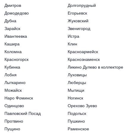
Дмитров
Долгопрудный
Домодедово
Егорьевск
Дубна
Жуковский
Зарайск
Звенигород
Ивантеевка
Истра
Кашира
Клин
Коломна
Красноармейск
Красногорск
Краснознаменск
Кубинка
Ликино Дулево в коллекторе
Лобня
Луховицы
Лыткарино
Люберцы
Можайск
Мытищи
Наро Фоминск
Ногинск
Одинцово
Орехово Зуево
Павловский Посад
Подольск
Протвино
Пушкино
Пущино
Раменское