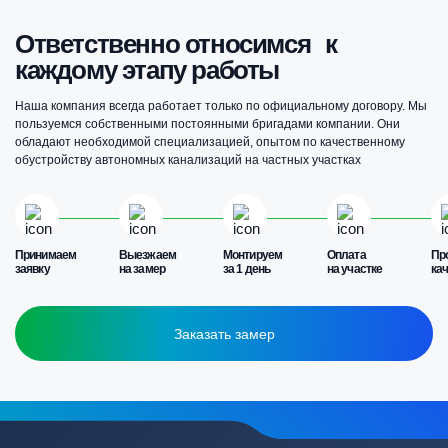
Ответственно относимся к
каждому этапу работы
Наша компания всегда работает только по официальному договору. Мы
пользуемся собственными постоянными бригадами компании. Они
обладают необходимой специализацией, опытом по качественному
обустройству автономных канализаций на частных участках
Принимаем
Выезжаем
Монтируем
Оплата
Пр
заявку
на замер
за 1 день
на участке
ка
Заказать замер