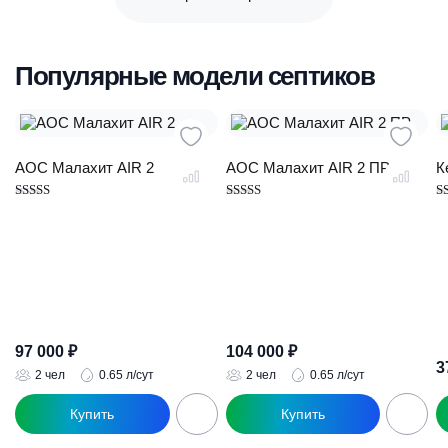
Популярные модели септиков
АОС Малахит AIR 2
АОС Малахит AIR 2 ПР
К
Оценка
Оценка
О
4.89
5.00
5.
из 5
из 5
из
97 000
₽
104 000
₽
3
2 чел
0.65 л/сут
2 чел
0.65 л/сут