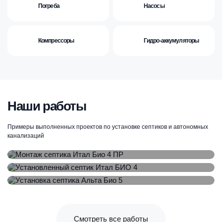
Погреба
Насосы
Компрессоры
Гидро-аккумуляторы
Наши работы
Примеры выполненных проектов по установке септиков и автономных
Монтаж септика Итал Био 4 ПР
канализаций
Раменский район, Паткино, договор ЛС20478
Установленный септик Итал БИО 4
Ленинский городской округ, Орлово, договор ЛС20425
Установка септика Альта Био 5
Наро-Фоминский городской округ, Бекасово, договор ЛС20409
Смотреть все работы