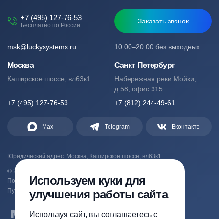
+7 (495) 127-76-53
Заказать звонок
Бесплатно по России
msk@luckysystems.ru
10:00–20:00 без выходных
Москва
Санкт-Петербург
Каширское шоссе, вл63к1
Набережная реки Мойки,
д.58, офис 315
+7 (495) 127-76-53
+7 (812) 244-49-61
Max
Telegram
Вконтакте
Юридический адрес: Москва, Каширское шоссе, вл63к1
© 2023-2026 luckysystems.ru | Все права защищены
Используем куки для
Политика конфиденциальности
Публичная оферта
улучшения работы сайта
Используя сайт, вы соглашаетесь с