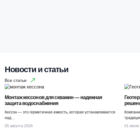
Новости и статьи
Все статьи
Монтаж кессонов для скважин — надежная
Геоте
защита водоснабжения
решени
Кессон — это герметичная емкость, которая устанавливается
Компани
над…
традиц
05 августа 2026
01 июля