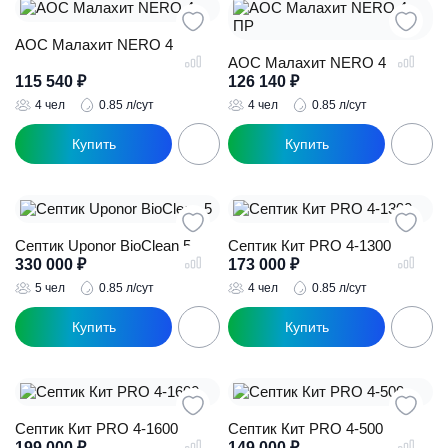
АОС Малахит NERO 4
АОС Малахит NERO 4 ПР
115 540
₽
126 140
₽
4 чел
0.85 л/сут
4 чел
0.85 л/сут
Септик Uponor BioClean 5
Септик Кит PRO 4-1300
330 000
₽
173 000
₽
5 чел
0.85 л/сут
4 чел
0.85 л/сут
Септик Кит PRO 4-1600
Септик Кит PRO 4-500
199 000
₽
149 000
₽