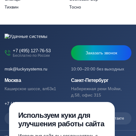
Тихвин
Тосно
+7 (495) 127-76-53
Заказать звонок
Бесплатно по России
msk@luckysystems.ru
10:00–20:00 без выходных
Москва
Санкт-Петербург
Каширское шоссе, вл63к1
Набережная реки Мойки,
д.58, офис 315
+7 (495) 127-76-53
+7 (812) 244-49-61
Используем куки для
Max
Telegram
Вконтакте
улучшения работы сайта