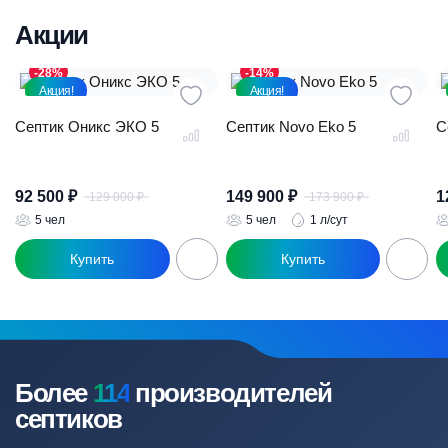
Акции
-28%
-14%
Акция!
Акция!
Септик Оникс ЭКО 5
Септик Novo Eko 5
С
92 500
₽
149 900
₽
1
129 000
₽
173 900
₽
Первоначальная
Текущая
Первоначал
Текущая
цена
цена:
цена
цена:
5 чел
5 чел
1 л/сут
составляла
92
составляла
149
129
500 ₽.
173
900 ₽.
000 ₽.
900 ₽.
Более
114
производителей
септиков