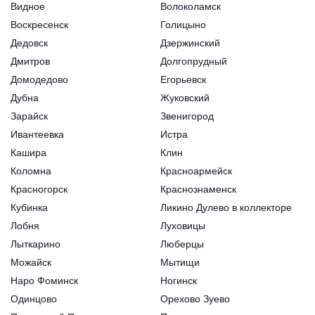
Видное
Волоколамск
Воскресенск
Голицыно
Дедовск
Дзержинский
Дмитров
Долгопрудный
Домодедово
Егорьевск
Дубна
Жуковский
Зарайск
Звенигород
Ивантеевка
Истра
Кашира
Клин
Коломна
Красноармейск
Красногорск
Краснознаменск
Кубинка
Ликино Дулево в коллекторе
Лобня
Луховицы
Лыткарино
Люберцы
Можайск
Мытищи
Наро Фоминск
Ногинск
Одинцово
Орехово Зуево