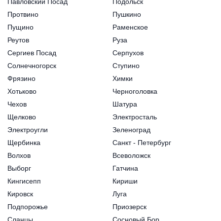
Павловский Посад
Подольск
Протвино
Пушкино
Пущино
Раменское
Реутов
Руза
Сергиев Посад
Серпухов
Солнечногорск
Ступино
Фрязино
Химки
Хотьково
Черноголовка
Чехов
Шатура
Щелково
Электросталь
Электроугли
Зеленоград
Щербинка
Санкт - Петербург
Волхов
Всеволожск
Выборг
Гатчина
Кингисепп
Кириши
Кировск
Луга
Подпорожье
Приозерск
Сланцы
Сосновый Бор