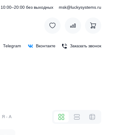
) 127-76-53
10:00–20:00 без выходных
msk@luckysystem
Max
Telegram
Вконтакте
Заказать зв
же
А - Я
Я - А