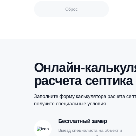
Назначение
Материал
Сброс
Онлайн-кальк
расчета септи