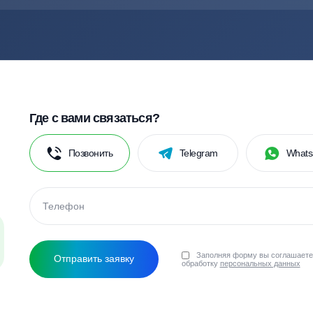
ко по официальному договору. Мы пользуемся собств
по качественному обустройству автономных канализа
Тополь
Тритон
Топас
Далос
Смотреть все бренды