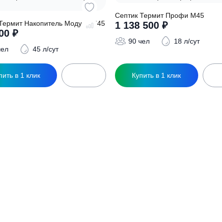
Септик Термит Пр
ептик Термит Накопитель Модуль М45
1 138 500
₽
941 600
₽
90 чел
1
90 чел
45 л/сут
Купить в 1 клик
Купить в 1 кл