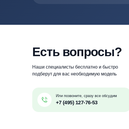
Наша компания всегда работает толь
необходимой специализацией, опытом 
Термит
Терра
Евролос
Малахит