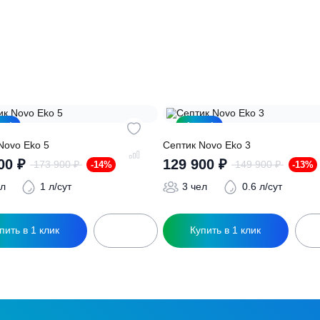
ация?
ро подберут для вас
Заполняя форму вы соглашаете
Акция!
Акция!