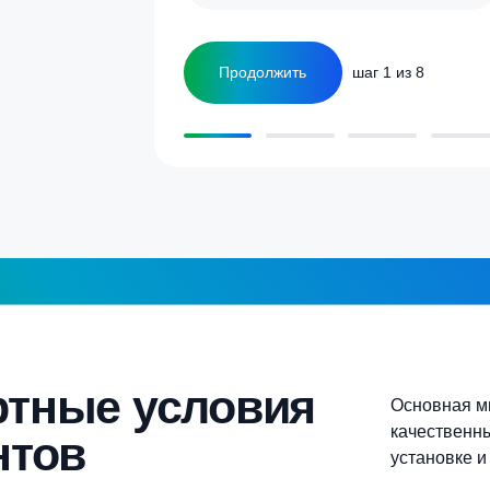
а септика для дома и
5-6 человек
Более 10 человек
Продолжить
шаг 1