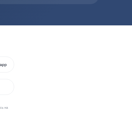
енными постоянными бригадами компании. Они облад
ций на частных участках
Удача
Фаст
Alta Bio
Garda