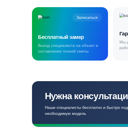
Создаём комф
для наших кл
Записаться
Бесплатный замер
Выезд специалиста на объект и
составление точной сметы