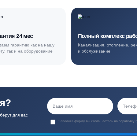
ортные условия
иентов
Гарантия 24 мес
Полный ком
Мы даем гарантию как на нашу
Канализация, о
работу, так и на оборудование
и обслуживани