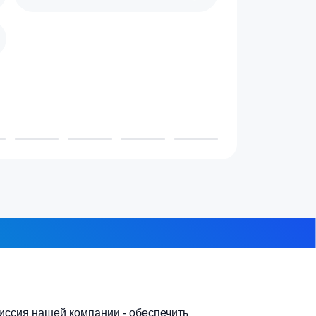
 проживает в доме?
3-4 человека
7-10 человек
 из 8