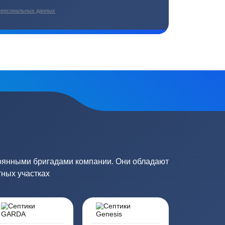
плекс работ
Цены от производителей
топление, ремонт
Низкие цены за счет прямых
е
поставок от производителей
сь на обработку
персональных данных