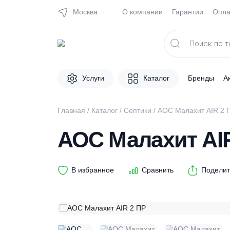
Москва
О компании
Гарантии
Поиск
товаров
Услуги
Каталог
Брен
Главная
/
Каталог
/
Септики
/ АОС Малахит 
АОС Малахит 
В избранное
Сравнить
П