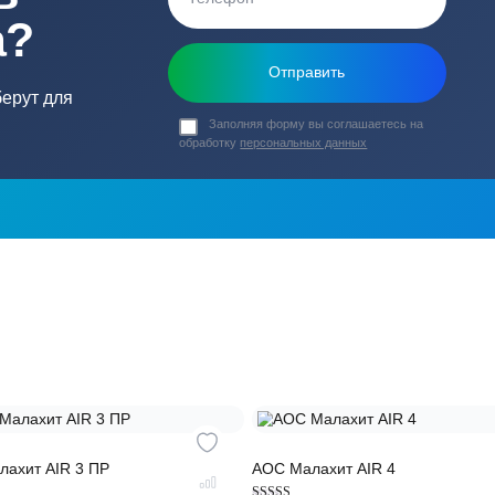
ь в
ика?
о подберут для
Заполняя форму вы соглашаете
обработку
персональных данных