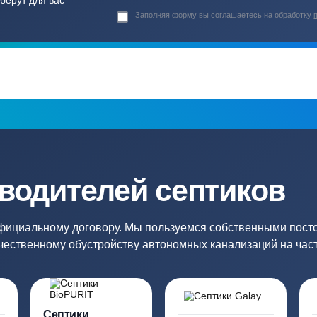
Гарантия 24 мес
Полный ком
Мы даем гарантию как на нашу
Канализация, о
работу, так и на оборудование
и обслуживани
ация?
ро подберут для вас
Заполняя форму вы соглашаете