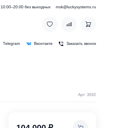
) 127-76-53
10:00–20:00 без выходных
msk@luckysystem
Max
Telegram
Вконтакте
Заказать зв
Арт: 
ки