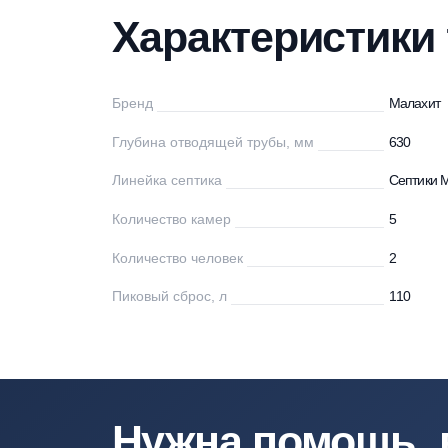
Характеристики
Описание
Мо
Характеристи
Бренд
М
Глубина отводящей трубы, мм
63
Линейка септика
Се
Количество камер
5
Количество человек
2
Пиковый сброс, л
11