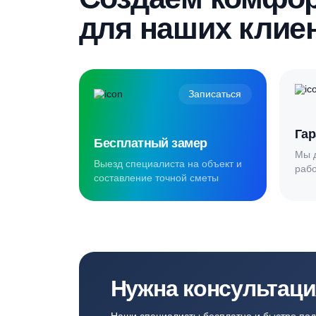
Создаём комф
для наших кл
Записаться