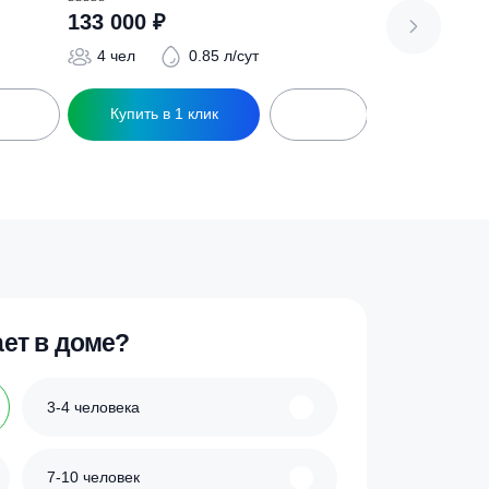
АОС Малахит AIR 4 ПР
Оценка
133 000
₽
5.00
из 5
5 л/сут
4 чел
0.85 л/сут
ик
Купить в 1 клик