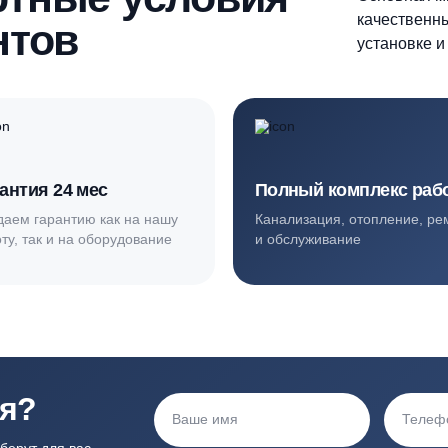
ортные условия
иентов