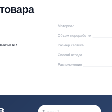
нтаж
Доставка
Оплата
Документы
О
ки товара
алахит
Материал
0
Объем переработк
птики Малахит AIR
Размер септика
Способ отвода
Расположение
0