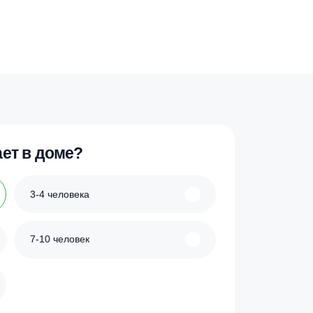
ик
Купить в 1 клик
ше
 проживает в доме?