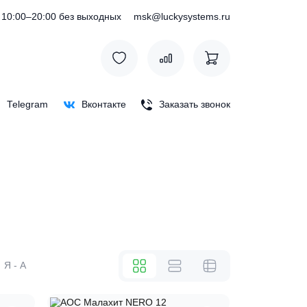
) 127-76-53
10:00–20:00 без выходных
msk@luckysystem
Max
Telegram
Вконтакте
Заказать зв
же
А - Я
Я - А