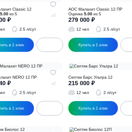
ОС Малахит Classic 12
АОС Малахит Class
Оценка
5.00
из 5
Оценка
5.00
из 5
267 000
₽
279 000
₽
12 чел
2.5 л/сут
12 чел
2
Купить в 1 клик
Купить в 1 кл
АОС Малахит NERO 12 ПР
Септик Барс Ультр
232 140
₽
215 000
₽
12 чел
2.5 л/сут
12 чел
2