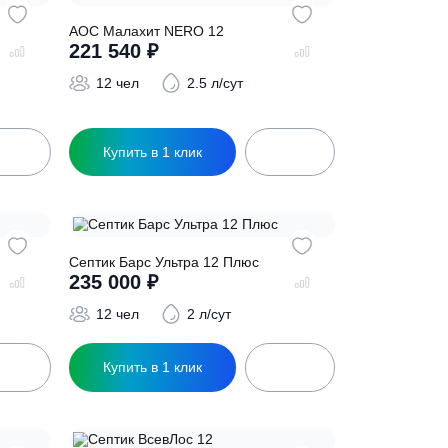
ic 12 ПР
АОС Малахит NERO 12
221 540
₽
12 чел
2.5 л/сут
.5 л/сут
ик
Купить в 1 клик
а 12
Септик Барс Ультра 12 Плюс
235 000
₽
 л/сут
12 чел
2 л/сут