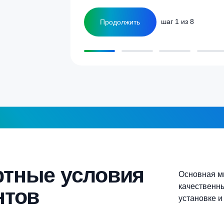
1-2 человека
а септика для дома и
5-6 человек
Более 10 человек
Продолжить
шаг 1