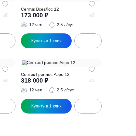
ик
Купить в 1 клик
П
Септик ВсевЛос 12
173 000
₽
.4 л/сут
12 чел
2.5 л/сут
ик
Купить в 1 клик
ва 12 ПР
Септик Гринлос Аэро 12
318 000
₽
 л/сут
12 чел
2.5 л/сут