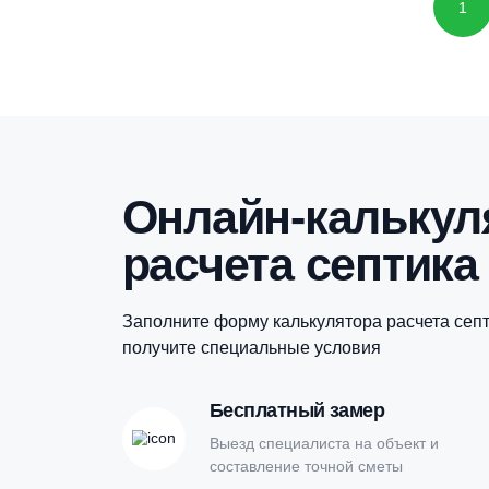
Онлайн-кальк
расчета септи