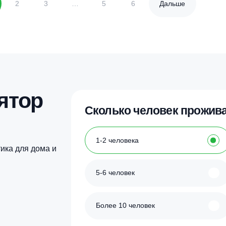
Купить в 1 клик
Купить в 1 кл
1
2
3
…
5
6
Даль
улятор
Сколько человек
ка