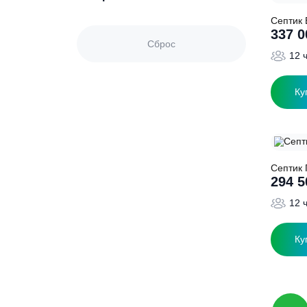
Пиковый сброс
Назначение
Материал
С
Сброс
С