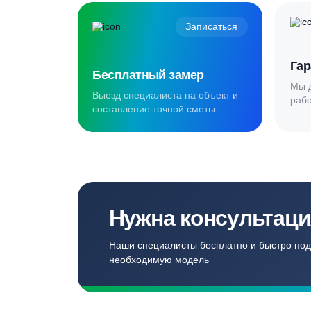
Создаём комф
для наших кл
Записаться
Бесплатный замер
Выезд специалиста на объект и
составление точной сметы