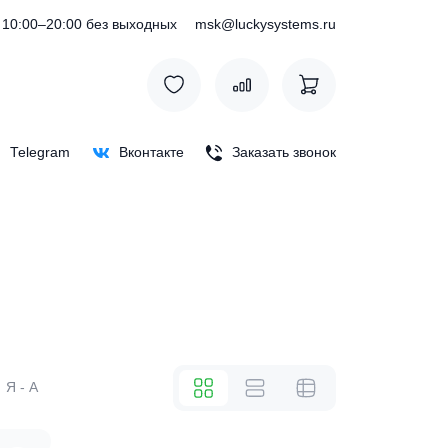
) 127-76-53
10:00–20:00 без выходных
msk@luckysystem
Max
Telegram
Вконтакте
Заказать зв
же
А - Я
Я - А