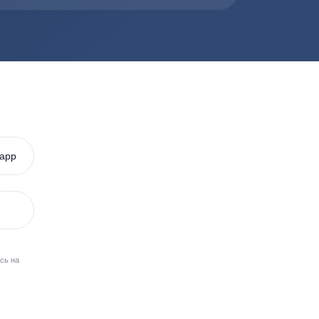
енными постоянными бригадами компании. Они облад
ций на частных участках
Удача
Фаст
Alta Bio
Garda