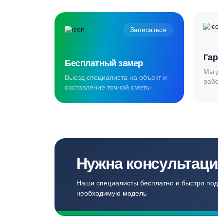
Создаём комф
для наших кл
Записаться
Бесплатный замер
Выезд специалиста на объект и
составление точной сметы