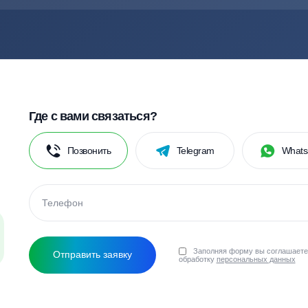
ко по официальному договору. Мы пользуемся собств
по качественному обустройству автономных канализа
Тополь
Тритон
Топас
Далос
Смотреть все бренды