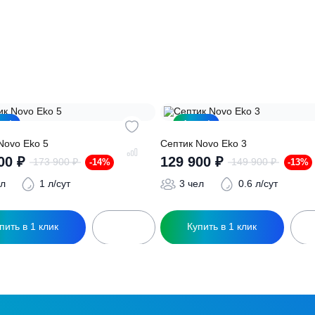
ация?
ро подберут для вас
Заполняя форму вы соглашаете
Акция!
Акция!