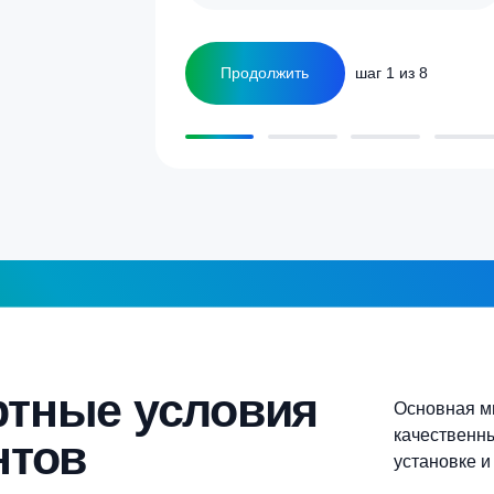
а септика для дома и
5-6 человек
Более 10 человек
Продолжить
шаг 1