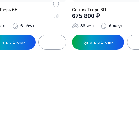
ептик Тверь 6Н
Септик Тверь 6П
0
₽
675 800
₽
36 чел
6 л/сут
36 чел
6
Купить в 1 клик
Купить в 1 кл