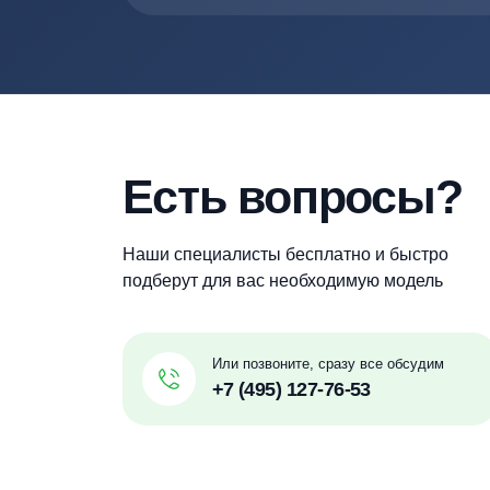
Наша компания всегда работает толь
необходимой специализацией, опытом 
Термит
Терра
Евролос
Малахит