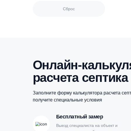
Назначение
Материал
Сброс
Онлайн-кальк
расчета септи