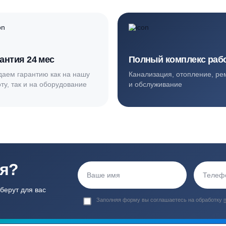
ортные условия
иентов
Гарантия 24 мес
Полный ком
Мы даем гарантию как на нашу
Канализация, о
работу, так и на оборудование
и обслуживани