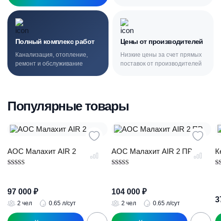
Полный комплекс работ
Цены от производителей
Канализация, отопление,
Низкие цены за счет прямых
ремонт и обслуживание
поставок от производителей
Популярные товары
АОС Малахит AIR 2
АОС Малахит AIR 2 ПР
К
Оценка
Оценка
О
4.89
5.00
5.
из 5
из 5
из
97 000
₽
104 000
₽
3
2 чел
0.65 л/сут
2 чел
0.65 л/сут