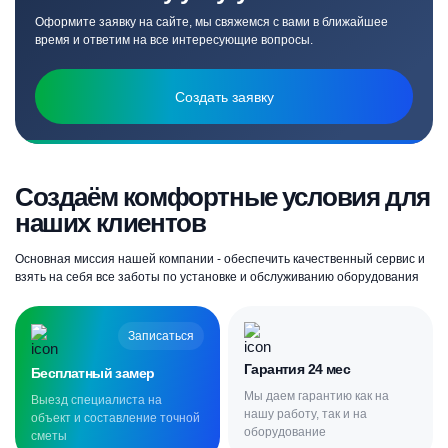
Оформите заявку на сайте, мы свяжемся с вами в ближайшее
время и ответим на все интересующие вопросы.
Создать заявку
Создаём комфортные условия для
наших клиентов
Основная миссия нашей компании - обеспечить качественный сервис и
взять на себя все заботы по установке и обслуживанию оборудования
Записаться
Гарантия 24 мес
Бесплатный замер
Мы даем гарантию как на
Выезд специалиста на
нашу работу, так и на
объект и составление точной
оборудование
сметы