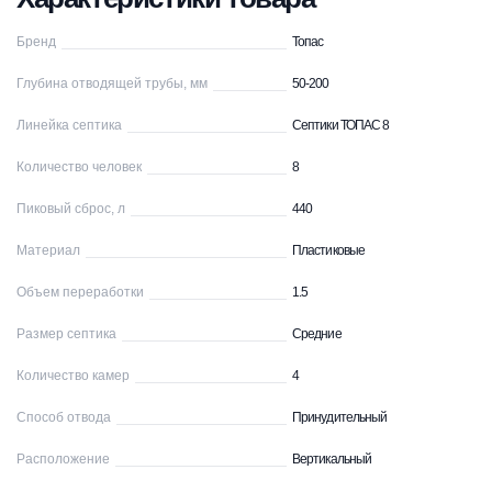
Бренд
Топас
Глубина отводящей трубы, мм
50-200
Линейка септика
Септики ТОПАС 8
Количество человек
8
Пиковый сброс, л
440
Материал
Пластиковые
Объем переработки
1.5
Размер септика
Средние
Количество камер
4
Способ отвода
Принудительный
Расположение
Вертикальный