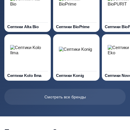
Септики Alta Bio
Септики BioPrime
Септики Bio
Септики Kolo Ilma
Септики Konig
Септики Nov
Смотреть все бренды