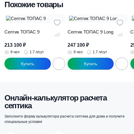
Похожие товары
Септик ТОПАС 9
Септик ТОПАС 9 Long
С
213 100
₽
247 100
₽
2
9 чел
1.7 л/сут
9 чел
1.7 л/сут
Онлайн-калькулятор расчета
септика
Заполните форму калькулятора расчета септика для дома и получите
специальные условия