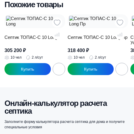
Похожие товары
Септик ТОПАС-С 10 Long
Септик ТОПАС-С 10 Long Пр
С
У
305 200
₽
318 400
₽
3
10 чел
2 л/сут
10 чел
2 л/сут
Онлайн-калькулятор расчета
септика
Заполните форму калькулятора расчета септика для дома и получите
специальные условия