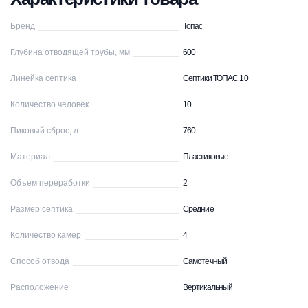
Бренд
Топас
Глубина отводящей трубы, мм
600
Линейка септика
Септики ТОПАС 10
Количество человек
10
Пиковый сброс, л
760
Материал
Пластиковые
Объем переработки
2
Размер септика
Средние
Количество камер
4
Способ отвода
Самотечный
Расположение
Вертикальный