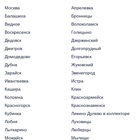
Москва
Апрелевка
Балашиха
Бронницы
Видное
Волоколамск
Воскресенск
Голицыно
Дедовск
Дзержинский
Дмитров
Долгопрудный
Домодедово
Егорьевск
Дубна
Жуковский
Зарайск
Звенигород
Ивантеевка
Истра
Кашира
Клин
Коломна
Красноармейск
Красногорск
Краснознаменск
Кубинка
Ликино Дулево в коллекторе
Лобня
Луховицы
Лыткарино
Люберцы
Можайск
Мытищи