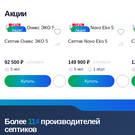
Акции
-28%
-14%
Акция!
Акция!
Септик Оникс ЭКО 5
Септик Novo Eko 5
С
92 500
₽
149 900
₽
1
129 000
₽
173 900
₽
Первоначальная
Текущая
Первоначал
Текущая
цена
цена:
цена
цена:
5 чел
5 чел
1 л/сут
составляла
92
составляла
149
129
500 ₽.
173
900 ₽.
000 ₽.
900 ₽.
Более
114
производителей
септиков