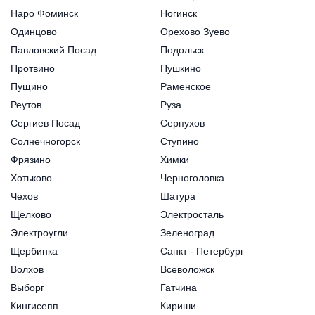
Наро Фоминск
Ногинск
Одинцово
Орехово Зуево
Павловский Посад
Подольск
Протвино
Пушкино
Пущино
Раменское
Реутов
Руза
Сергиев Посад
Серпухов
Солнечногорск
Ступино
Фрязино
Химки
Хотьково
Черноголовка
Чехов
Шатура
Щелково
Электросталь
Электроугли
Зеленоград
Щербинка
Санкт - Петербург
Волхов
Всеволожск
Выборг
Гатчина
Кингисепп
Кириши