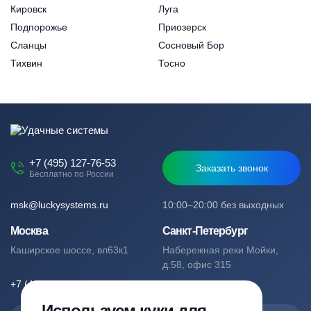
Кировск
Луга
Подпорожье
Приозерск
Сланцы
Сосновый Бор
Тихвин
Тосно
+7 (495) 127-76-53
Заказать звонок
Бесплатно по России
msk@luckysystems.ru
10:00–20:00 без выходных
Москва
Санкт-Петербург
Каширское шоссе, вл63к1
Набережная реки Мойки,
д.58, офис 315
+7 (495) 127-76-53
+7 (812) 244-49-61
Используем куки для