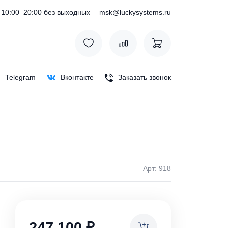
) 127-76-53
10:00–20:00 без выходных
msk@luckysystem
Max
Telegram
Вконтакте
Заказать зв
Арт:
ки