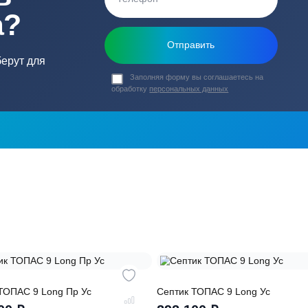
ь в
ика?
о подберут для
Заполняя форму вы соглашаете
обработку
персональных данных