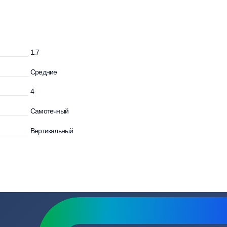
зывы
Вопросы
и
1.7
Средние
4
Самотечный
Вертикальный