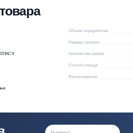
нтаж
Доставка
Оплата
Документы
От
ки товара
пас
Объем переработк
0
Размер септика
птики ТОПАС 9
Количество камер
Способ отвода
0
Расположение
астиковые