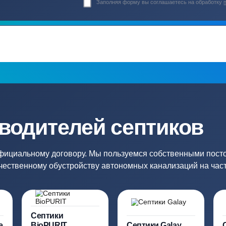
Гарантия 24 мес
Полный ком
Мы даем гарантию как на нашу
Канализация, о
работу, так и на оборудование
и обслуживани
ация?
ро подберут для вас
Заполняя форму вы соглашаете