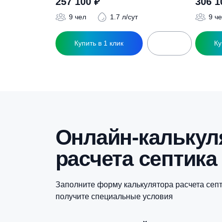
Похожие това
Септик ТОПАС 9 Long Пр
С
257 100
₽
9 чел
1.7 л/сут
Купить в 1 клик