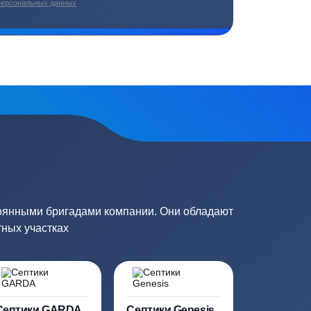
плекс работ
Цены от производителей
топление, ремонт
Низкие цены за счет прямых
е
поставок от производителей
сь на обработку
персональных данных