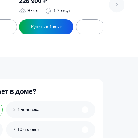
ng Ус
Септик ТОПАС 9 Пр
226 900
₽
 л/сут
9 чел
1.7 л/сут
ик
Купить в 1 клик