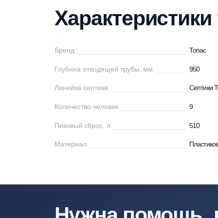
Характеристики
Описание
Мо
Характеристи
Бренд
То
Глубина отводящей трубы, мм
95
Линейка септика
Се
Количество человек
9
Пиковый сброс, л
51
Материал
Пл