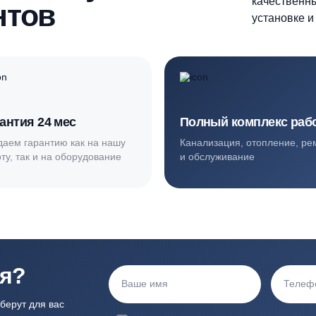
ортные условия
иентов