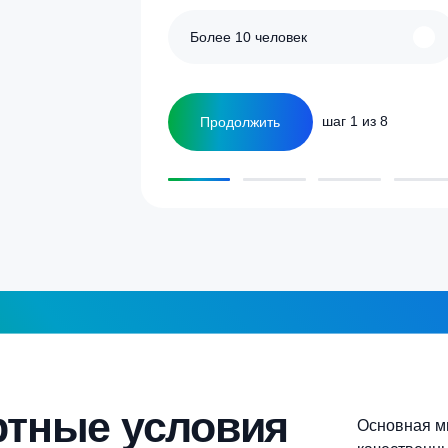
улятор
Сколько человек
ка
1-2 человека
а септика для дома и
5-6 человек
Более 10 человек
Продолжить
шаг 1