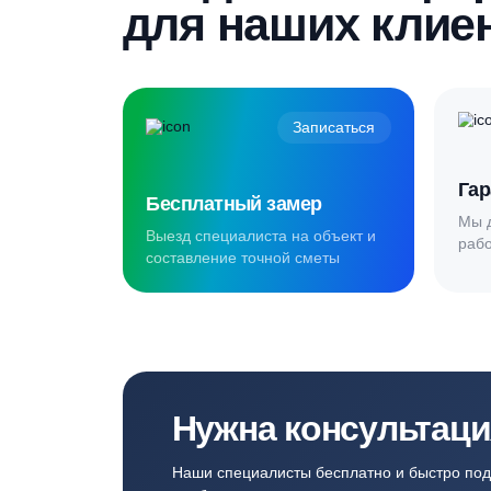
Создаём комф
для наших кл
Записаться