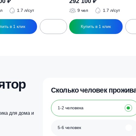
ры
ептик ТОПАС 9 Long Пр Ус
Септик ТОПАС 9 Lo
306 100
₽
292 100
₽
9 чел
1.7 л/сут
9 чел
1.7
Купить в 1 клик
Купить в 1 кл