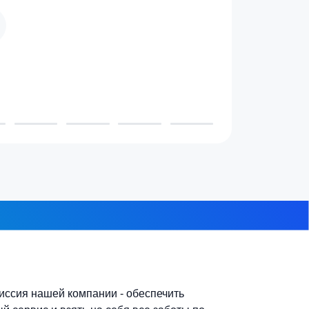
 проживает в доме?
3-4 человека
7-10 человек
 из 8