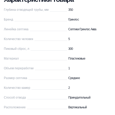
Глубина отводящей трубы, мм
350
Бренд
Гринлос
Линейка септика
Септики Гринлос Аква
Количество человек
5
Пиковый сброс, л
300
Материал
Пластиковые
Объем переработки
1
Размер септика
Средние
Количество камер
2
Способ отвода
Принудительный
Расположение
Вертикальный