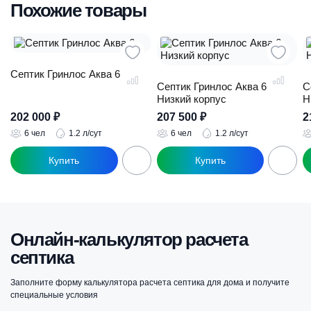
Похожие товары
Септик Гринлос Аква 6
Септик Гринлос Аква 6
С
Низкий корпус
Н
202 000
₽
207 500
₽
2
6 чел
1.2 л/сут
6 чел
1.2 л/сут
Онлайн-калькулятор расчета
септика
Заполните форму калькулятора расчета септика для дома и получите
специальные условия