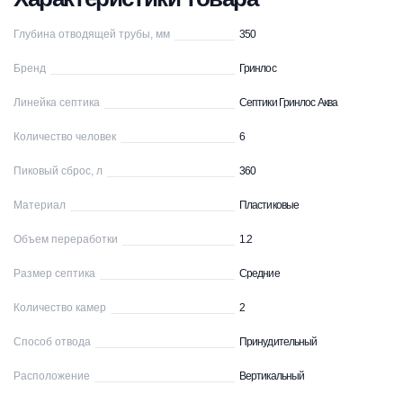
Глубина отводящей трубы, мм
350
Бренд
Гринлос
Линейка септика
Септики Гринлос Аква
Количество человек
6
Пиковый сброс, л
360
Материал
Пластиковые
Объем переработки
1.2
Размер септика
Средние
Количество камер
2
Способ отвода
Принудительный
Расположение
Вертикальный