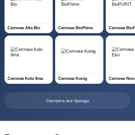
Септики Alta Bio
Септики BioPrime
Септики Bio
Септики Kolo Ilma
Септики Konig
Септики Nov
Смотреть все бренды