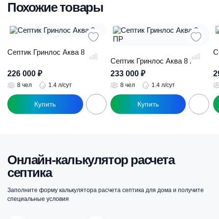
Похожие товары
Септик Гринлос Аква 8
С
Септик Гринлос Аква 8 ПР
226 000
₽
233 000
₽
2
8 чел
1.4 л/сут
8 чел
1.4 л/сут
Онлайн-калькулятор расчета
септика
Заполните форму калькулятора расчета септика для дома и получите
специальные условия