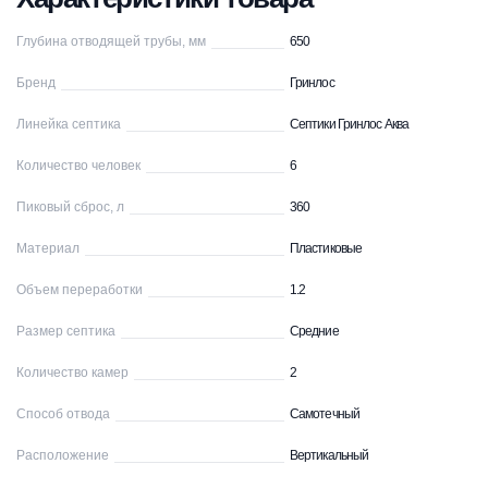
Глубина отводящей трубы, мм
650
Бренд
Гринлос
Линейка септика
Септики Гринлос Аква
Количество человек
6
Пиковый сброс, л
360
Материал
Пластиковые
Объем переработки
1.2
Размер септика
Средние
Количество камер
2
Способ отвода
Самотечный
Расположение
Вертикальный