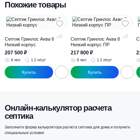
Похожие товары
Септик Гринлос Аква 6
Септик Гринлос Аква 6
С
Низкий корпус
Низкий корпус ПР
207 500
₽
217 800
₽
2
6 чел
1.2 л/сут
6 чел
1.2 л/сут
Онлайн-калькулятор расчета
септика
Заполните форму калькулятора расчета септика для дома и получите
специальные условия