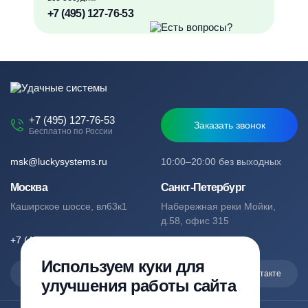
+7 (495) 127-76-53
+7 (495) 127-76-53
Заказать звонок
Бесплатно по России
msk@luckysystems.ru
10:00–20:00 без выходных
Москва
Санкт-Петербург
Каширское шоссе, вл63к1
Набережная реки Мойки,
д.58, офис 315
+7 (495) 127-76-53
+7 (812) 244-49-61
Используем куки для
Max
Telegram
Вконтакте
улучшения работы сайта