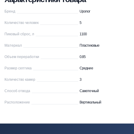
Бренд
Uponor
Количество человек
5
Пиковый сброс, л
1100
Материал
Пластиковые
Объем переработки
0.85
Размер септика
Средние
Количество камер
3
Способ отвода
Самотечный
Расположение
Вертикальный