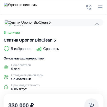
Назад
В наличии
Септик Uponor BioClean 5
В избранное
Сравнить
Основные характеристики
Пользователи
5 чел
Отвод очищенной воды
Самотечный
Производительность
0.85 л/сут
330 000
₽