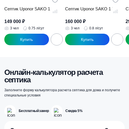
Септик Uponor SAKO 1
Септик Uponor SAKO 1.5
С
149 000
₽
160 000
₽
2
3 чел
0.75 л/сут
3 чел
0.8 л/сут
Онлайн-калькулятор расчета
септика
Заполните форму калькулятора расчета септика для дома и получите
специальные условия
Бесплатный замер
Скидка 5%