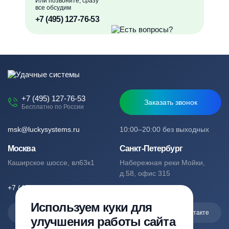
Или позвоните, сразу
все обсудим
+7 (495) 127-76-53
+7 (495) 127-76-53
Заказать звонок
Бесплатно по России
msk@luckysystems.ru
10:00–20:00 без выходных
Москва
Санкт-Петербург
Каширское шоссе, вл63к1
Набережная реки Мойки,
д.58, офис 315
+7 (495) 127-76-53
+7 (812) 244-49-61
Используем куки для
Max
Telegram
Вконтакте
улучшения работы сайта