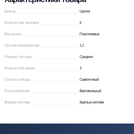
Бренд
Uponor
Количество человек
6
Материал
Пластиковые
Объем переработки
1.2
Размер септика
Средние
Количество камер
3
Способ отвода
Самотечный
Расположение
Вертикальный
Форма септика
Круглые септики