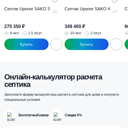
Септик Uponor SAKO 3
Септик Uponor SAKO 4
С
275 350
₽
349 400
₽
6
8 чел
1.5 л/сут
10 чел
2 л/сут
Онлайн-калькулятор расчета
септика
Заполните форму калькулятора расчета септика для дома и получите
специальные условия
Бесплатный замер
Скидка 5%