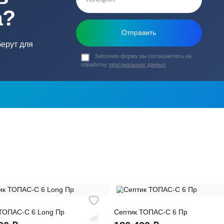
ь в
ика?
о подберут для
Заполняя форму вы соглашаете
обработку
персональных данных