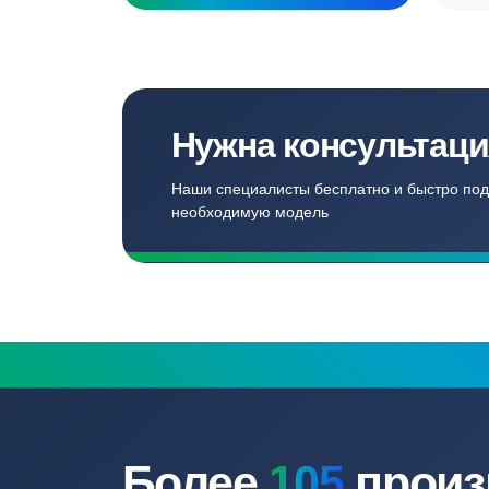
Создаём комф
для наших кл
Записаться
Бесплатный замер
Выезд специалиста на объект и
составление точной сметы