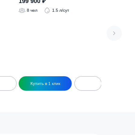
 Пр
Септик ТОПАС-С 8
199 900
₽
 л/сут
8 чел
1.5 л/сут