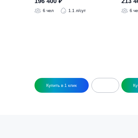
Похожие това
Септик ТОПАС-С 6 Long
С
196 400
₽
6 чел
1.1 л/сут