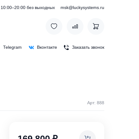
) 127-76-53
10:00–20:00 без выходных
msk@luckysystem
Max
Telegram
Вконтакте
Заказать зв
Арт:
ки