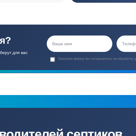
ортные условия
иентов
Гарантия 24 мес
Полный ком
Мы даем гарантию как на нашу
Канализация, о
работу, так и на оборудование
и обслуживани