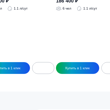
ры
ептик ТОПАС-С 6 Long Пр
Септик ТОПАС-С 6
213 400
₽
186 400
₽
6 чел
1.1 л/сут
6 чел
1.1