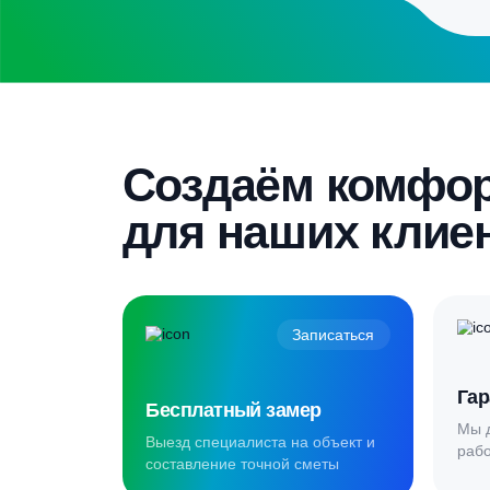
Бесплатный замер
Выезд специалиста на объект и
составление точной сметы
Скидка 5%
Пройдите текст и получите
гарантированную скидку