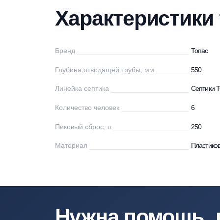
Характеристики
Описание
Мо
Характеристи
Бренд
То
Глубина отводящей трубы, мм
55
Линейка септика
Се
Количество человек
6
Пиковый сброс, л
25
Материал
Пл