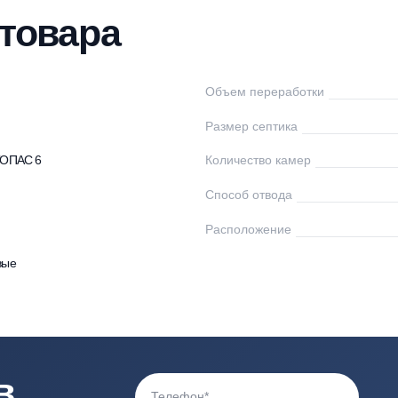
нтаж
Доставка
Оплата
Документы
От
ки товара
пас
Объем переработк
0
Размер септика
птики ТОПАС 6
Количество камер
Способ отвода
0
Расположение
астиковые