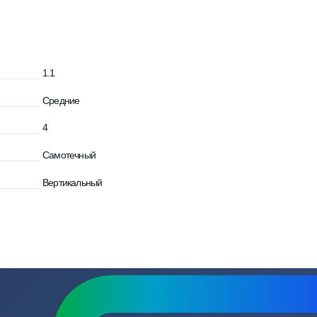
зывы
Вопросы
и
1.1
Средние
4
Самотечный
Вертикальный