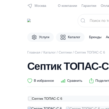
Москва
О компании
Гарантии
Поиск
товаров
Услуги
Каталог
Брен
Главная
/
Каталог
/
Септики
/ Септик ТОПАС
Септик ТОПАС
В избранное
Сравнить
П