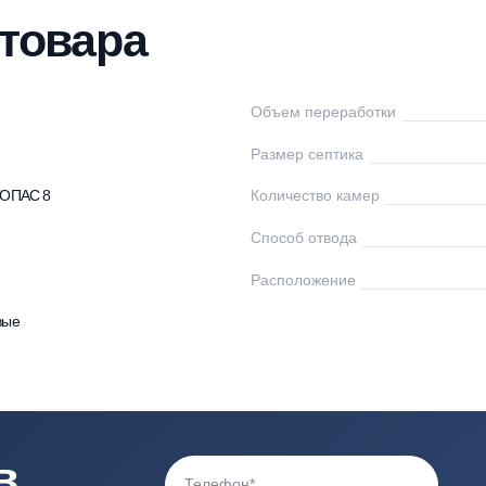
нтаж
Доставка
Оплата
Документы
От
ки товара
пас
Объем переработк
0
Размер септика
птики ТОПАС 8
Количество камер
Способ отвода
0
Расположение
астиковые