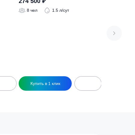
Long Пр Ус
Септик ТОПАС-С 8 Long Ус
274 500
₽
 л/сут
8 чел
1.5 л/сут