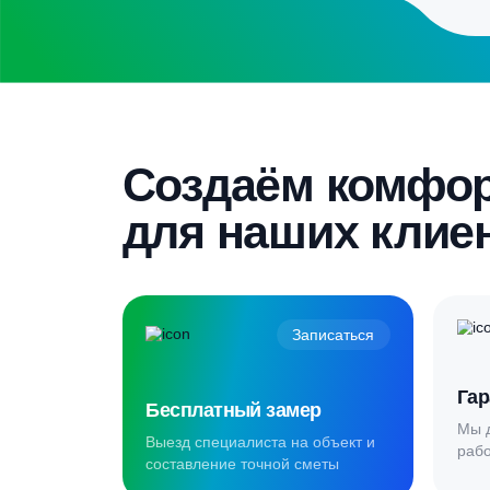
Бесплатный замер
Выезд специалиста на объект и
составление точной сметы
Скидка 5%
Пройдите текст и получите
гарантированную скидку