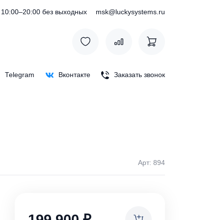
) 127-76-53
10:00–20:00 без выходных
msk@luckysystem
Max
Telegram
Вконтакте
Заказать зв
Арт:
ки