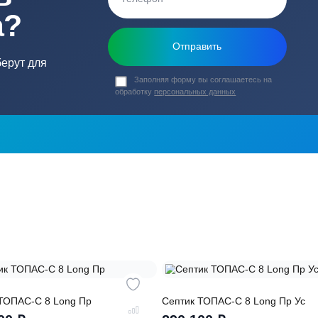
ь в
ика?
о подберут для
Заполняя форму вы соглашаете
обработку
персональных данных