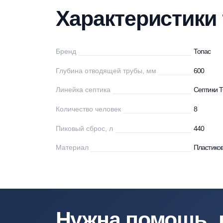
Характеристики
Описание
Мо
Характеристи
Бренд
То
Глубина отводящей трубы, мм
60
Линейка септика
Се
Количество человек
8
Пиковый сброс, л
44
Материал
Пл