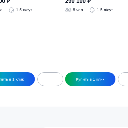
ры
ептик ТОПАС-С 8 Long Пр
Септик ТОПАС-С 8 
242 700
₽
290 100
₽
8 чел
1.5 л/сут
8 чел
1.5