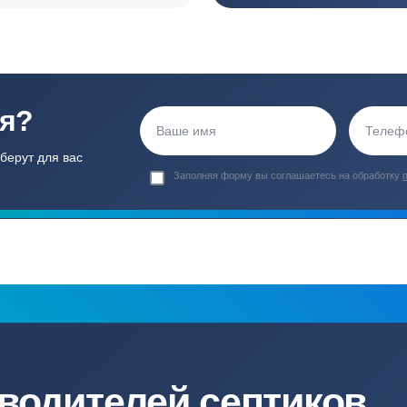
ортные условия
иентов
Гарантия 24 мес
Полный ком
Мы даем гарантию как на нашу
Канализация, о
работу, так и на оборудование
и обслуживани