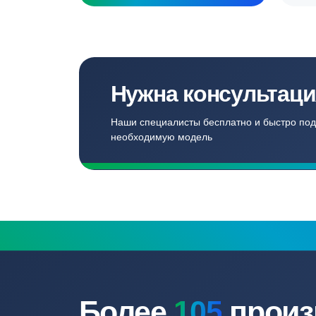
Создаём комф
для наших кл
Записаться
Бесплатный замер
Выезд специалиста на объект и
составление точной сметы