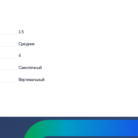
зывы
Вопросы
и
1.5
Средние
4
Самотечный
Вертикальный