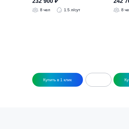
Похожие това
Септик ТОПАС-С 8 Long
С
232 900
₽
8 чел
1.5 л/сут