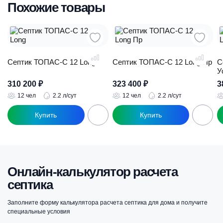
Похожие товары
Септик ТОПАС-С 12 Long
Септик ТОПАС-С 12 Long Пр
С
У
310 200
₽
323 400
₽
3
12 чел
2.2 л/сут
12 чел
2.2 л/сут
Онлайн-калькулятор расчета
септика
Заполните форму калькулятора расчета септика для дома и получите
специальные условия