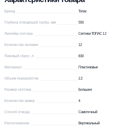
Бренд
Топас
Глубина отводящей трубы, мм
550
Линейка септика
Септики ТОПАС 12
Количество человек
12
Пиковый сброс, л
830
Материал
Пластиковые
Объем переработки
2.2
Размер септика
Большие
Количество камер
4
Способ отвода
Самотечный
Расположение
Вертикальный