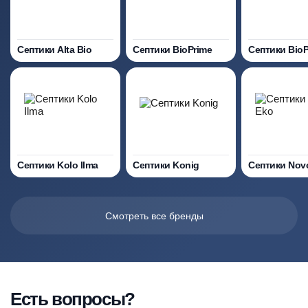
Септики Alta Bio
Септики BioPrime
Септики Bio
Септики Kolo Ilma
Септики Konig
Септики Nov
Смотреть все бренды
Есть вопросы?