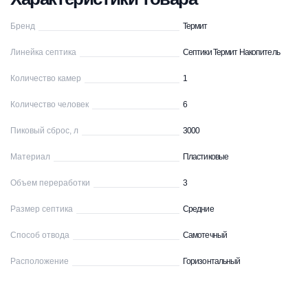
Бренд
Термит
Линейка септика
Септики Термит Накопитель
Количество камер
1
Количество человек
6
Пиковый сброс, л
3000
Материал
Пластиковые
Объем переработки
3
Размер септика
Средние
Способ отвода
Самотечный
Расположение
Горизонтальный