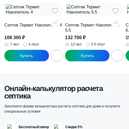
Септик Термит Накопитель 4
Септик Термит Накопитель
С
5.5
6
108 300
₽
132 700
₽
1
7 чел
4 л/сут
12 чел
5.5 л/сут
Онлайн-калькулятор расчета
септика
Заполните форму калькулятора расчета септика для дома и получите
специальные условия
Бесплатный замер
Скидка 5%