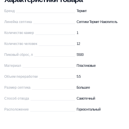
Бренд
Термит
Линейка септика
Септики Термит Накопитель
Количество камер
1
Количество человек
12
Пиковый сброс, л
5500
Материал
Пластиковые
Объем переработки
5.5
Размер септика
Большие
Способ отвода
Самотечный
Расположение
Горизонтальный