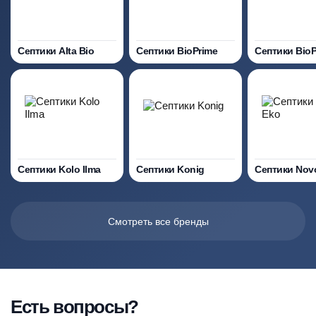
Септики Alta Bio
Септики BioPrime
Септики Bio
Септики Kolo Ilma
Септики Konig
Септики Nov
Смотреть все бренды
Есть вопросы?