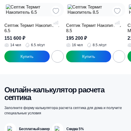
Септик Термит Накопитель
Септик Термит Накопитель
С
6.5
8.5
М
151 600
₽
195 200
₽
2
14 чел
6.5 л/сут
16 чел
8.5 л/сут
Онлайн-калькулятор расчета
септика
Заполните форму калькулятора расчета септика для дома и получите
специальные условия
Бесплатный замер
Скидка 5%