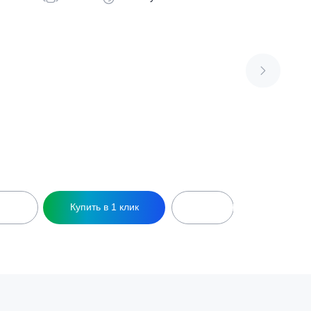
Септик Pro Bio 8
172 800
₽
/сут
8 чел
1.6 л/сут