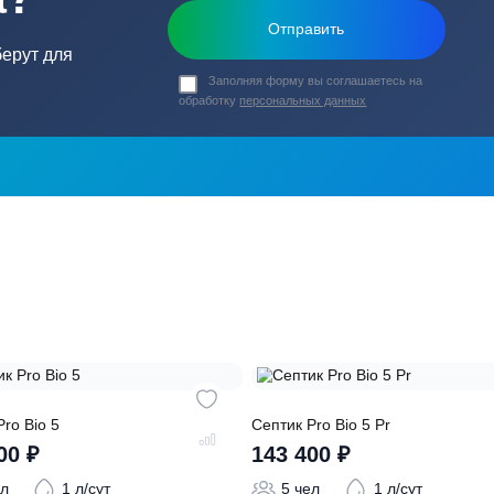
ь в
ика?
о подберут для
Заполняя форму вы соглашаете
обработку
персональных данных