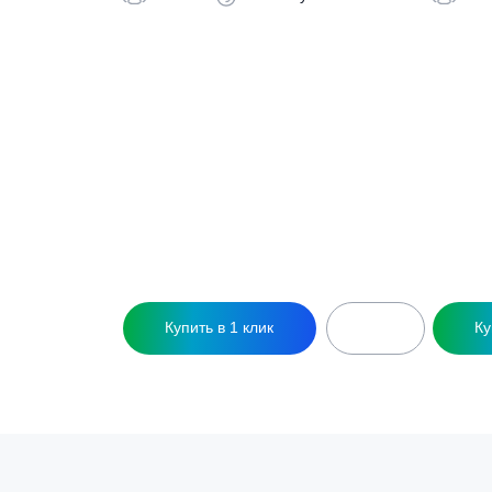
Похожие това
Септик Pro Bio 4 Pr
С
124 400
₽
4 чел
0.75 л/сут