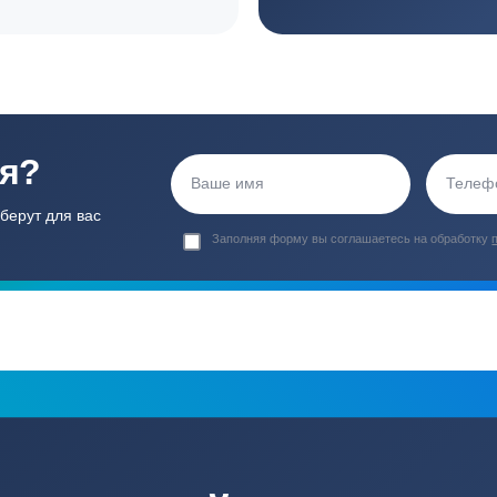
ортные условия
иентов
Гарантия 24 мес
Полный ком
Мы даем гарантию как на нашу
Канализация, о
работу, так и на оборудование
и обслуживани