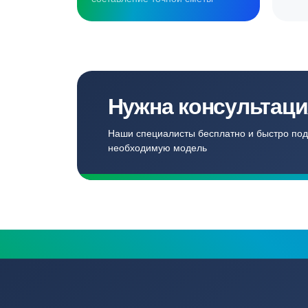
Создаём комф
для наших кл
Записаться
Бесплатный замер
Выезд специалиста на объект и
составление точной сметы