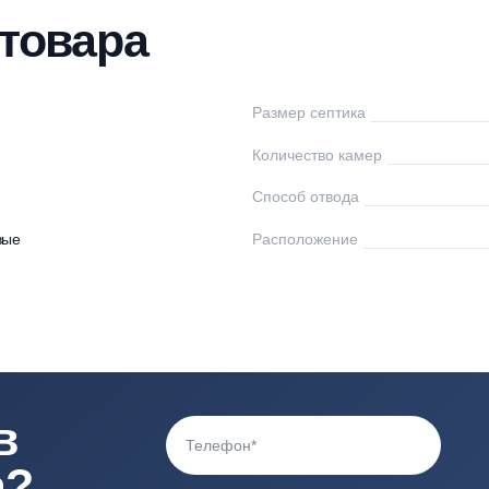
нтаж
Доставка
Оплата
Отзывы
Вопр
ки товара
o Bio
Размер септика
Количество камер
0
Способ отвода
астиковые
Расположение
75