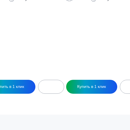
ры
ептик Pro Bio 5
Септик Pro Bio 5 Pr
126 400
₽
143 400
₽
5 чел
1 л/сут
5 чел
1 л