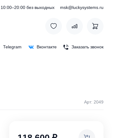
) 127-76-53
10:00–20:00 без выходных
msk@luckysystem
Max
Telegram
Вконтакте
Заказать зв
Арт: 
ки