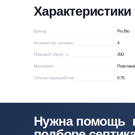
Характеристики
Описание
Мо
Характеристи
Бренд
Pr
Количество человек
4
Пиковый сброс, л
20
Материал
Пл
Объем переработки
0.