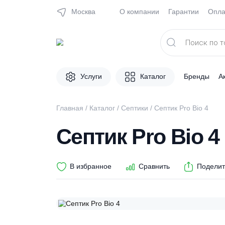
Москва
О компании
Гарантии
Поиск
товаров
Услуги
Каталог
Брен
Главная
/
Каталог
/
Септики
/ Септик Pro Bio
Септик Pro Bio
В избранное
Сравнить
П