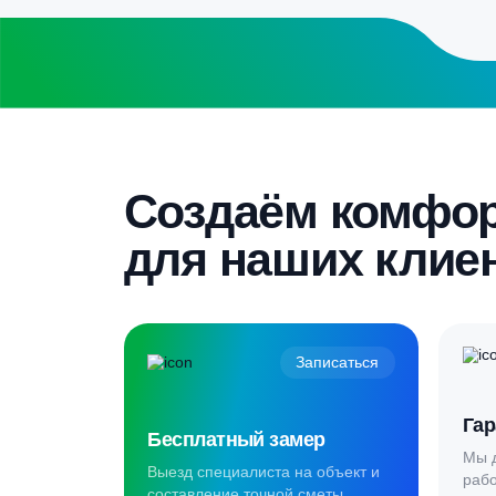
Бесплатный замер
Выезд специалиста на объект и
составление точной сметы
Скидка 5%
Пройдите текст и получите
гарантированную скидку