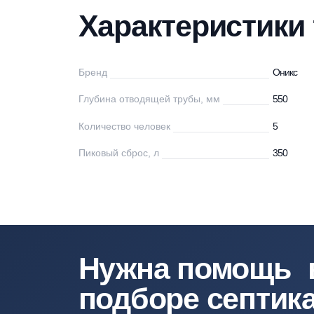
Характеристики
Описание
Мо
Характеристи
Бренд
Он
Глубина отводящей трубы, мм
55
Количество человек
5
Пиковый сброс, л
35