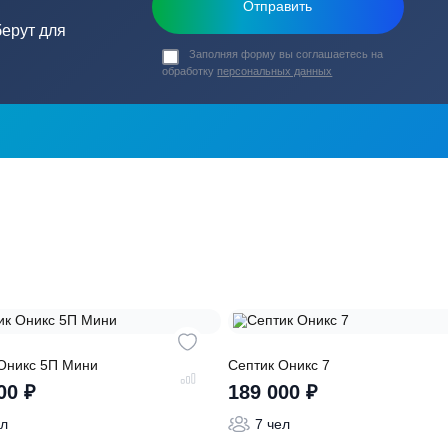
ь в
ика?
о подберут для
Заполняя форму вы соглашаете
обработку
персональных данных
ры