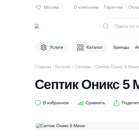
Москва
О компании
Гарантии
Поиск
товаров
Услуги
Каталог
Брен
Главная
/
Каталог
/
Септики
/ Септик Оникс
Септик Оникс 
В избранное
Сравнить
П