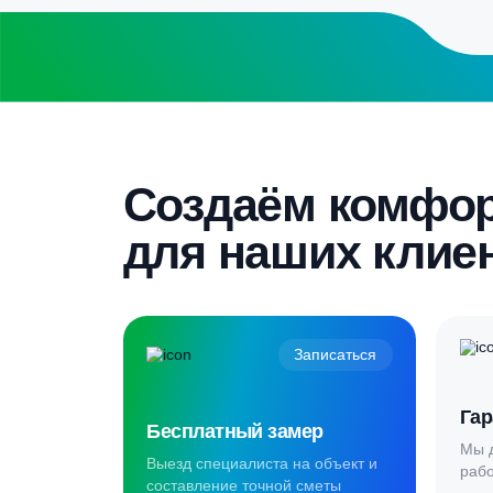
Бесплатный замер
Выезд специалиста на объект и
составление точной сметы
Скидка 5%
Пройдите текст и получите
гарантированную скидку