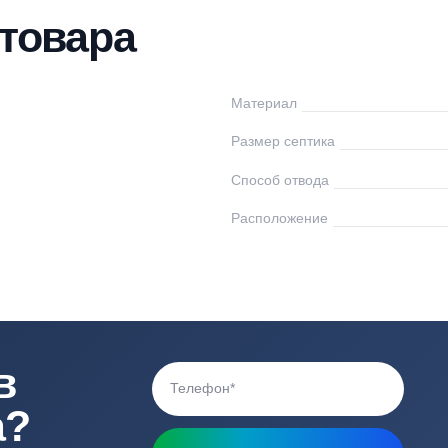
нтаж
Доставка
Оплата
Отзывы
Вопр
ки товара
икс
Материал
0
Размер септика
Способ отвода
0
Расположение