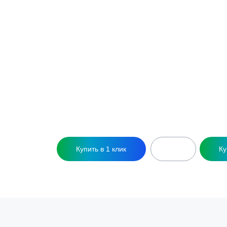
Септик Оникс 5П
С
169 500
₽
5 чел