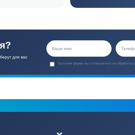
ортные условия
иентов
Гарантия 24 мес
Полный ком
Мы даем гарантию как на нашу
Канализация, о
работу, так и на оборудование
и обслуживани