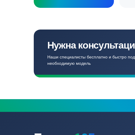
Создаём комф
для наших кл
Записаться
Бесплатный замер
Выезд специалиста на объект и
составление точной сметы