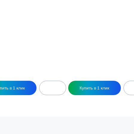
ептик Оникс 5П Мини
Септик Оникс 7
179 000
₽
189 000
₽
5 чел
7 чел