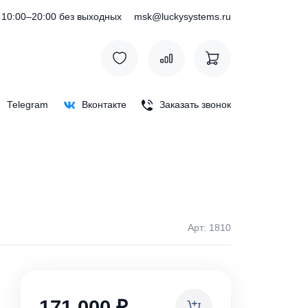
) 127-76-53
10:00–20:00 без выходных
msk@luckysystem
Max
Telegram
Вконтакте
Заказать зв
Арт: 
ки