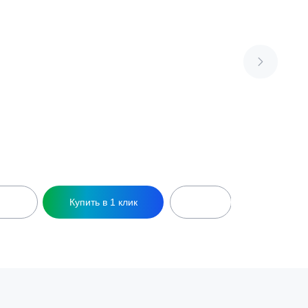
Септик Оникс 7 Мини
193 000
₽
7 чел