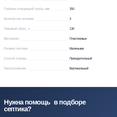
Глубина отводящей трубы, мм
350
Количество человек
3
Пиковый сброс, л
130
Материал
Пластиковые
Размер септика
Маленькие
Способ отвода
Принудительный
Расположение
Вертикальный
Нужна помощь в подборе
септика?