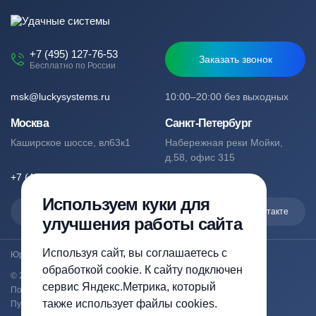
+7 (495) 127-76-53
Заказать звонок
Бесплатно по России
msk@luckysystems.ru
10:00–20:00 без выходных
Москва
Санкт-Петербург
Каширское шоссе, вл63к1
Набережная реки Мойки,
д.58, офис 315
+7 (495) 127-76-53
+7 (812) 244-49-61
Используем куки для
Max
Telegram
Вконтакте
улучшения работы сайта
Используя сайт, вы соглашаетесь с
Юридический адрес: Москва, Каширское шоссе, вл63к1
обработкой cookie. К сайту подключен
© 2023-2026 luckysystems.ru | Все права защищены
сервис Яндекс.Метрика, который
Политика конфиденциальности
также использует файлы cookies.
Публичная оферта