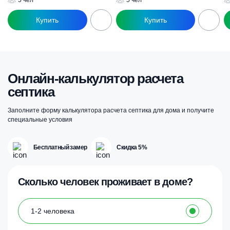
5 чел
5 чел
составляла
92
129
500 ₽.
000 ₽.
Онлайн-калькулятор расчета
септика
Заполните форму калькулятора расчета септика для дома и получите
специальные условия
Бесплатный замер
Скидка 5%
Сколько человек проживает в доме?
1-2 человека