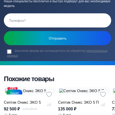
Наши специалисты бесплатно и быстро подберут для вас необходимую
модель
Заполняя форму вы соглашаетесь на обработку
персональных
данных
Похожие товары
-28%
Акция!
Септик Оникс ЭКО 5
Септик Оникс ЭКО 5 П
С
92 500
₽
135 000
₽
7
129 000
₽
Первоначальная
Текущая
цена
цена: