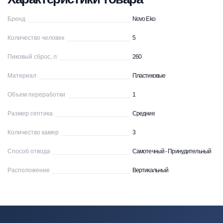
Бренд
Novo Eko
Количество человек
5
Пиковый сброс, л
260
Материал
Пластиковые
Объем переработки
1
Размер септика
Средние
Количество камер
3
Способ отвода
Самотечный - Принудительный
Расположение
Вертикальный