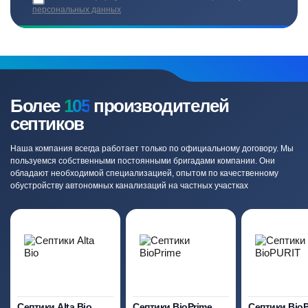
персональных данных
Более
105
производителей
септиков
Наша компания всегда работает только по официальному договору. Мы
пользуемся собственными постоянными бригадами компании. Они
обладают необходимой специализацией, опытом по качественному
обустройству автономных канализаций на частных участках
Септики Alta Bio
Септики BioPrime
Септики Bio