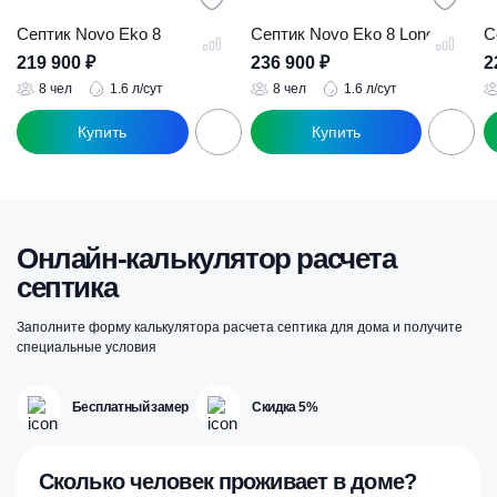
Септик Novo Eko 8
Септик Novo Eko 8 Long
С
219 900
₽
236 900
₽
2
8 чел
1.6 л/сут
8 чел
1.6 л/сут
Онлайн-калькулятор расчета
септика
Заполните форму калькулятора расчета септика для дома и получите
специальные условия
Бесплатный замер
Скидка 5%
Сколько человек проживает в доме?