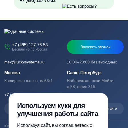
+7 (495) 127-76-53
+7 (495) 127-76-53
Заказать звонок
Бесплатно по России
msk@luckysystems.ru
10:00–20:00 без выходных
Москва
Санкт-Петербург
Каширское шоссе, вл63к1
Набережная реки Мойки,
д.58, офис 315
+7 (495) 127-76-53
+7 (812) 244-49-61
Используем куки для
Max
Telegram
Вконтакте
улучшения работы сайта
Используя сайт, вы соглашаетесь с
Юридический адрес: Москва, Каширское шоссе, вл63к1