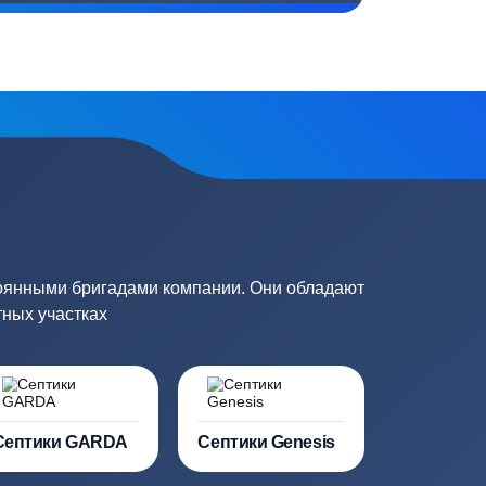
топление, ремонт
Низкие цены за счет прямых
е
поставок от производителей
сь на обработку
персональных данных