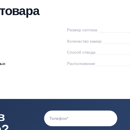
нтаж
Доставка
Оплата
Отзывы
Вопр
ки товара
лос
Размер септика
Количество камер
0
Способ отвода
астиковые
Расположение
3