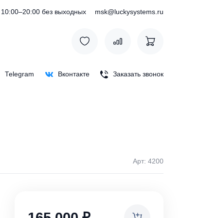
) 127-76-53
10:00–20:00 без выходных
msk@luckysystem
Max
Telegram
Вконтакте
Заказать зв
Арт: 
ки