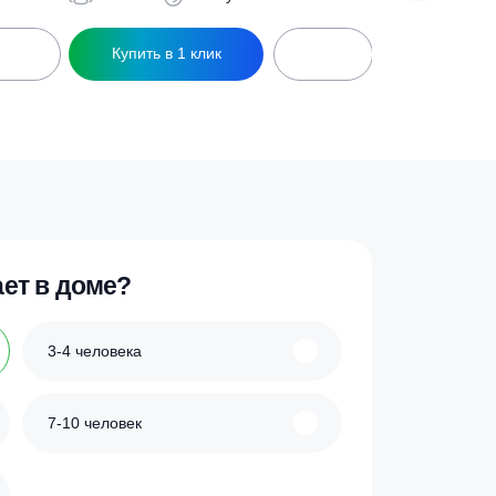
Лонг ПР
Септик Кристалл 5 ПР
163 900
₽
/сут
5 чел
1 л/сут
ик
Купить в 1 клик