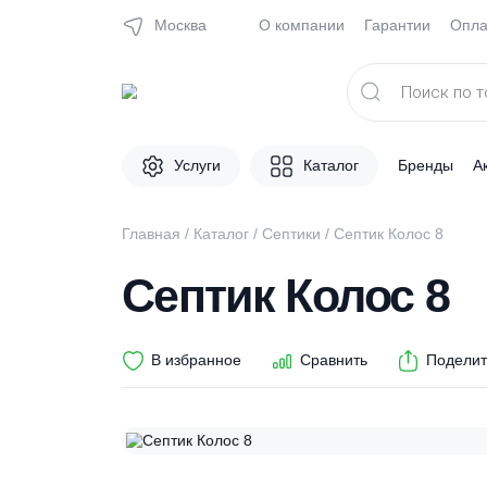
Москва
О компании
Гарантии
Поиск
товаров
Услуги
Каталог
Брен
Главная
/
Каталог
/
Септики
/ Септик Колос 
Септик Колос 
В избранное
Сравнить
П