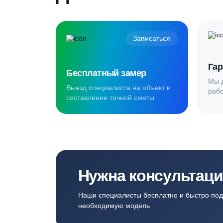
Создаём комф
для наших кл
Записаться