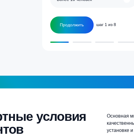
улятор
Сколько человек
ка
1-2 человека
а септика для дома и
5-6 человек
Более 10 человек
Продолжить
шаг 1