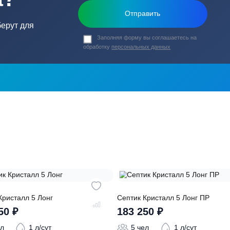
ь в
ика?
о подберут для
Заполняя форму вы соглашаете
обработку
персональных данных