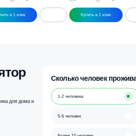
ры
ептик Кристалл 5 Лонг
Септик Кристалл 5 
171 950
₽
183 250
₽
5 чел
1 л/сут
5 чел
1 л
Купить в 1 клик
Купить в 1 кл