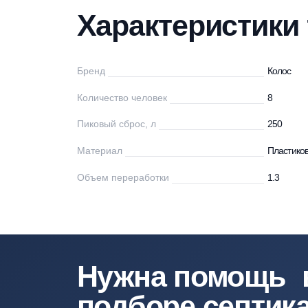
Характеристики
Описание
Мо
Характеристи
Бренд
Ко
Количество человек
8
Пиковый сброс, л
25
Материал
Пл
Объем переработки
1.