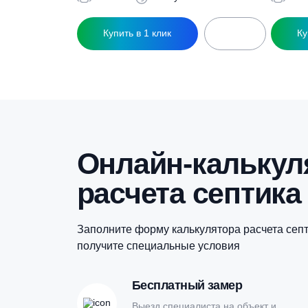
Похожие това
Септик Кристалл 5
С
152 600
₽
5 чел
1 л/сут
Купить в 1 клик