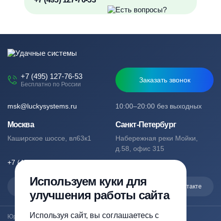
+7 (495) 127-76-53
Заказать звонок
Бесплатно по России
msk@luckysystems.ru
10:00–20:00 без выходных
Москва
Санкт-Петербург
Каширское шоссе, вл63к1
Набережная реки Мойки,
д.58, офис 315
+7 (495) 127-76-53
+7 (812) 244-49-61
Используем куки для
Max
Telegram
Вконтакте
улучшения работы сайта
Используя сайт, вы соглашаетесь с
Юридический адрес: Москва, Каширское шоссе, вл63к1