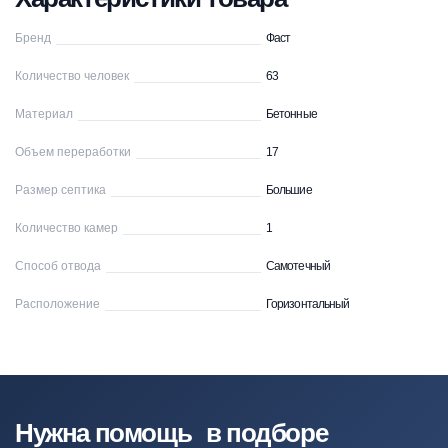
Бренд
Фаст
Количество человек
63
Материал
Бетонные
Объем переработки
17
Размер септика
Большие
Количество камер
1
Способ отвода
Самотечный
Расположение
Горизонтальный
Нужна помощь в подборе