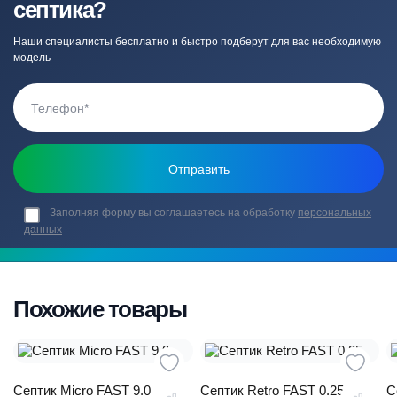
септика?
Наши специалисты бесплатно и быстро подберут для вас необходимую
модель
Заполняя форму вы соглашаетесь на обработку
персональных
данных
Похожие товары
Септик Micro FAST 9.0
Септик Retro FAST 0.25
С