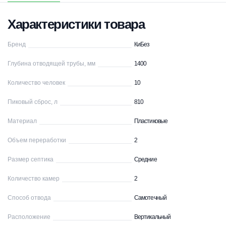
Характеристики товара
Бренд
КиБез
Глубина отводящей трубы, мм
1400
Количество человек
10
Пиковый сброс, л
810
Материал
Пластиковые
Объем переработки
2
Размер септика
Средние
Количество камер
2
Способ отвода
Самотечный
Расположение
Вертикальный