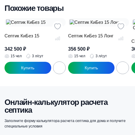
Похожие товары
Септик КиБез 15
Септик КиБез 15 Лонг
С
342 500
₽
356 500
₽
3
15 чел
3 л/сут
15 чел
3 л/сут
Онлайн-калькулятор расчета
септика
Заполните форму калькулятора расчета септика для дома и получите
специальные условия