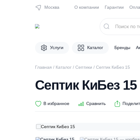
Москва
О компании
Гарантии
Поиск
товаров
Услуги
Каталог
Брен
Главная
/
Каталог
/
Септики
/ Септик КиБез 
Септик КиБез 
В избранное
Сравнить
П