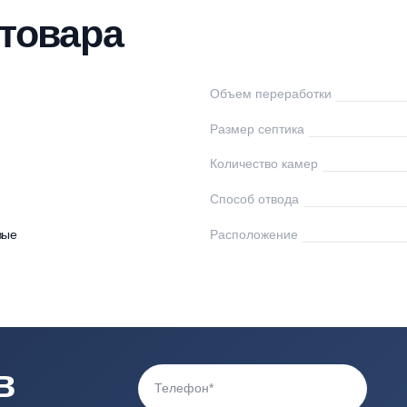
нтаж
Доставка
Оплата
Отзывы
Вопр
ки товара
Без
Объем переработк
0
Размер септика
Количество камер
40
Способ отвода
астиковые
Расположение