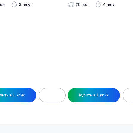
ры
ептик КиБез 15 СуперЛонг
Септик КиБез 20
369 600
₽
379 400
₽
15 чел
3 л/сут
20 чел
4