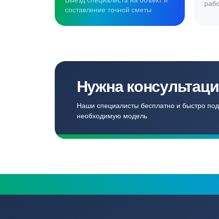
Создаём комф
для наших кл
Записаться
Бесплатный замер
Выезд специалиста на объект и
составление точной сметы