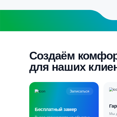
получите специальные условия
Бесплатный замер
Выезд специалиста на объект и
составление точной сметы
Скидка 5%
Пройдите текст и получите
гарантированную скидку