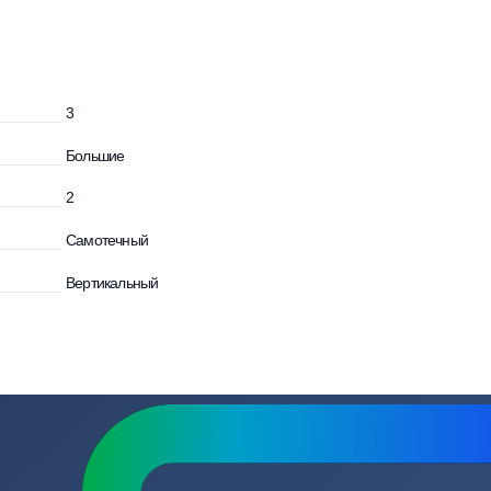
осы
и
3
Большие
2
Самотечный
Вертикальный