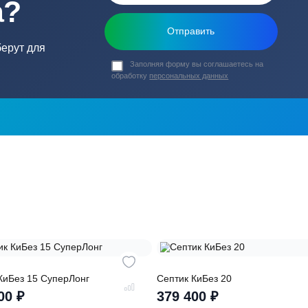
ь в
ика?
о подберут для
Заполняя форму вы соглашаете
обработку
персональных данных