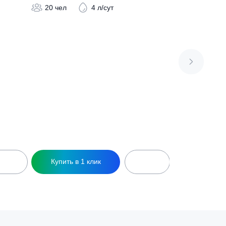
Септик КиБез 20 Лонг
392 800
₽
 л/сут
20 чел
4 л/сут