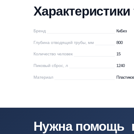
Характеристики
Описание
Мо
Характеристи
Бренд
Ки
Глубина отводящей трубы, мм
80
Количество человек
15
Пиковый сброс, л
12
Материал
Пл