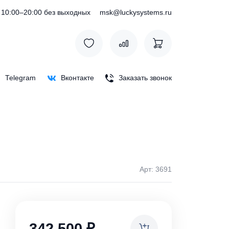
) 127-76-53
10:00–20:00 без выходных
msk@luckysystem
Max
Telegram
Вконтакте
Заказать зв
Арт: 
ки