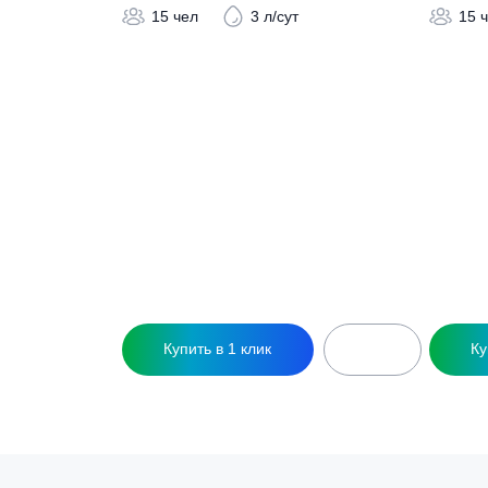
Похожие това
Септик КиБез 15 Лонг
С
356 500
₽
15 чел
3 л/сут