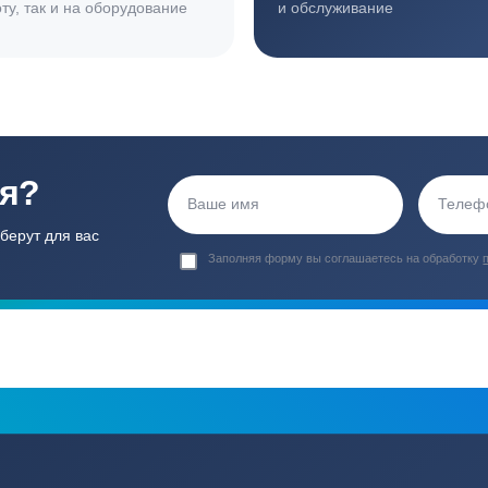
ортные условия
иентов
Гарантия 24 мес
Полный ком
Мы даем гарантию как на нашу
Канализация, о
работу, так и на оборудование
и обслуживани