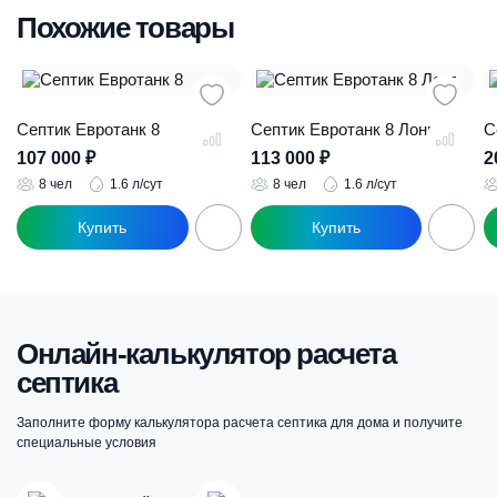
Похожие товары
Септик Евротанк 8
Септик Евротанк 8 Лонг
С
107 000
₽
113 000
₽
2
8 чел
1.6 л/сут
8 чел
1.6 л/сут
Онлайн-калькулятор расчета
септика
Заполните форму калькулятора расчета септика для дома и получите
специальные условия