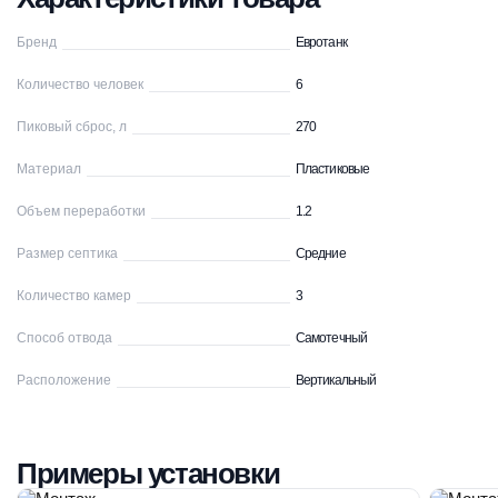
Бренд
Евротанк
Количество человек
6
Пиковый сброс, л
270
Материал
Пластиковые
Объем переработки
1.2
Размер септика
Средние
Количество камер
3
Способ отвода
Самотечный
Расположение
Вертикальный
Примеры установки