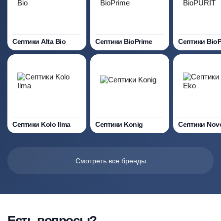
Септики Alta Bio
Септики BioPrime
Септики Bio
Септики Kolo Ilma
Септики Konig
Септики Nov
Смотреть все бренды
Есть вопросы?