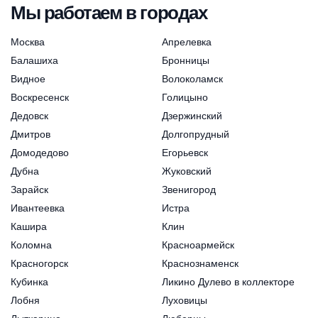
Мы работаем в городах
Москва
Апрелевка
Балашиха
Бронницы
Видное
Волоколамск
Воскресенск
Голицыно
Дедовск
Дзержинский
Дмитров
Долгопрудный
Домодедово
Егорьевск
Дубна
Жуковский
Зарайск
Звенигород
Ивантеевка
Истра
Кашира
Клин
Коломна
Красноармейск
Красногорск
Краснознаменск
Кубинка
Ликино Дулево в коллекторе
Лобня
Луховицы