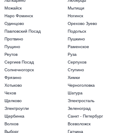
Лыткарино
Люберцы
Можайск
Мытищи
Наро Фоминск
Ногинск
Одинцово
Орехово Зуево
Павловский Посад
Подольск
Протвино
Пушкино
Пущино
Раменское
Реутов
Руза
Сергиев Посад
Серпухов
Солнечногорск
Ступино
Фрязино
Химки
Хотьково
Черноголовка
Чехов
Шатура
Щелково
Электросталь
Электроугли
Зеленоград
Щербинка
Санкт - Петербург
Волхов
Всеволожск
Выборг
Гатчина