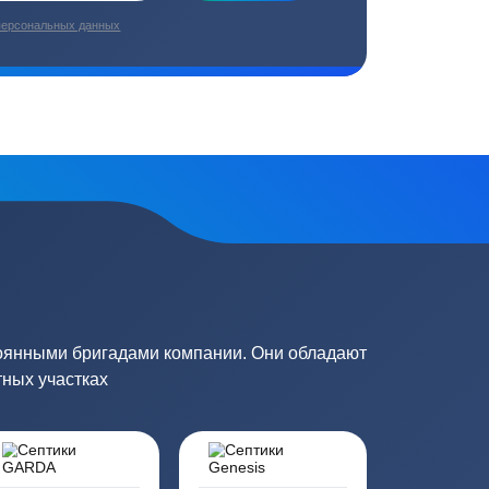
плекс работ
Цены от производителей
топление, ремонт
Низкие цены за счет прямых
е
поставок от производителей
сь на обработку
персональных данных