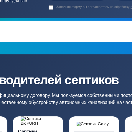
Гарантия 24 мес
Полный ком
Мы даем гарантию как на нашу
Канализация, о
работу, так и на оборудование
и обслуживани
ация?
ро подберут для вас
Заполняя форму вы соглашаете