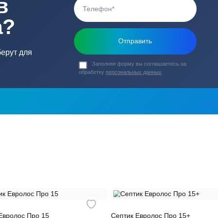
ь в
ика?
о подберут для
Заполняя форму вы соглашаете
обработку
персональных данных