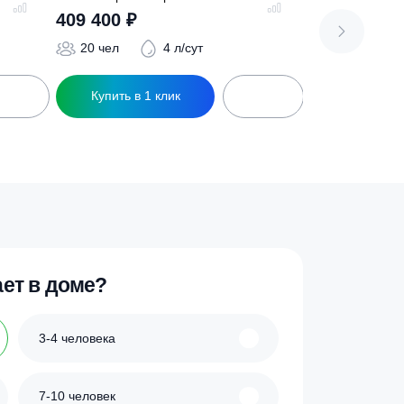
о 15+
Септик Евролос Про 20
409 400
₽
 л/сут
20 чел
4 л/сут
ик
Купить в 1 клик