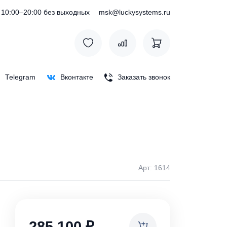
) 127-76-53
10:00–20:00 без выходных
msk@luckysystem
Max
Telegram
Вконтакте
Заказать зв
Арт: 
ки