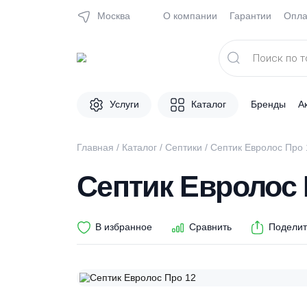
Москва
О компании
Гарантии
Поиск
товаров
Услуги
Каталог
Брен
Главная
/
Каталог
/
Септики
/ Септик Еврол
Септик Евроло
В избранное
Сравнить
П