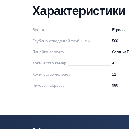
Характеристики
Описание
Мо
Характеристи
Бренд
Ев
Глубина отводящей трубы, мм
56
Линейка септика
Се
Количество камер
4
Количество человек
12
Пиковый сброс, л
98