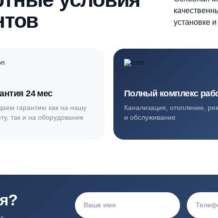
ортные условия
иентов