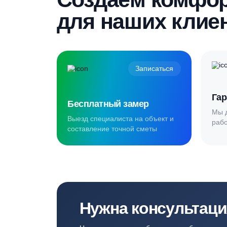
Создаём комф
для наших кл