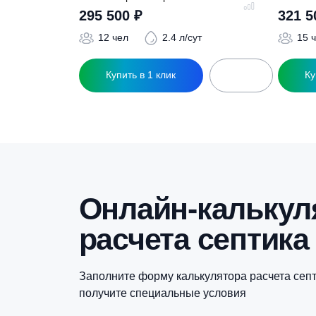
Похожие това
Септик Евролос Про 12+
С
295 500
₽
12 чел
2.4 л/сут
Купить в 1 клик