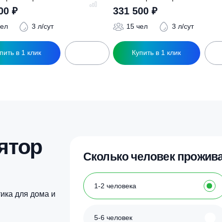
ры
ептик Евролос Про 15
Септик Евролос Пр
321 500
₽
331 500
₽
15 чел
3 л/сут
15 чел
3
Купить в 1 клик
Купить в 1 кл