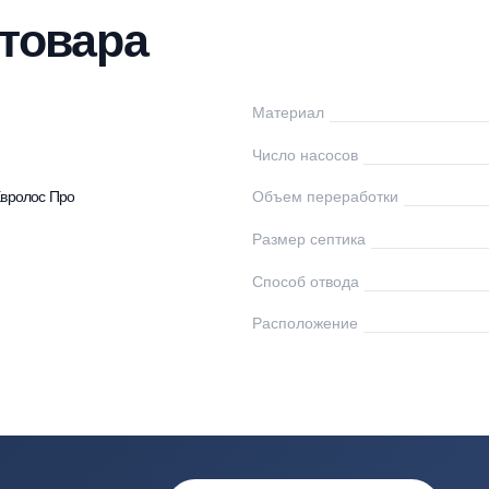
нтаж
Доставка
Оплата
Документы
От
ки товара
ролос
Материал
0
Число насосов
птики Евролос Про
Объем переработк
Размер септика
Способ отвода
0
Расположение