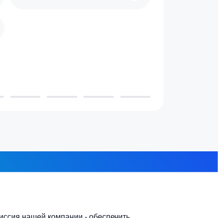
 проживает в доме?
3-4 человека
7-10 человек
 из 8