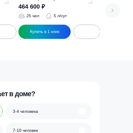
о 20+
Септик Евролос Про 25
464 600
₽
 л/сут
25 чел
5 л/сут
ик
Купить в 1 клик