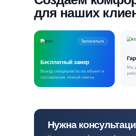
Создаём комф
для наших кл