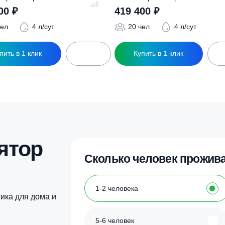
ры
ептик Евролос Про 20
Септик Евролос Пр
409 400
₽
419 400
₽
20 чел
4 л/сут
20 чел
4
Купить в 1 клик
Купить в 1 кл