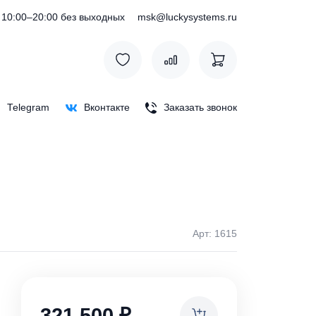
) 127-76-53
10:00–20:00 без выходных
msk@luckysystem
Max
Telegram
Вконтакте
Заказать зв
Арт: 
ки