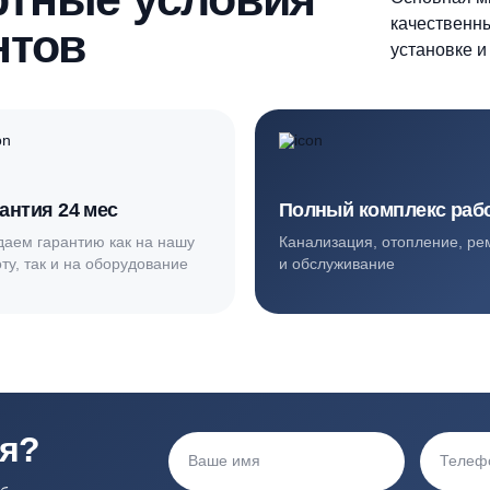
ортные условия
иентов