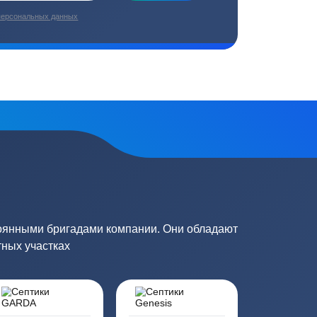
плекс работ
Цены от производителей
топление, ремонт
Низкие цены за счет прямых
е
поставок от производителей
сь на обработку
персональных данных