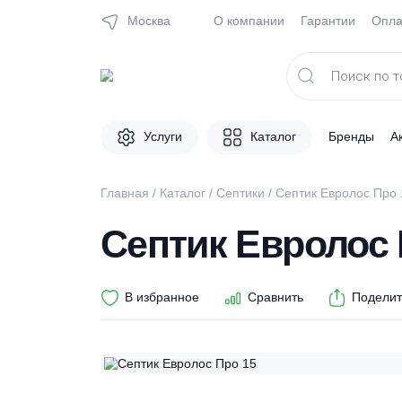
Москва
О компании
Гарантии
Поиск
товаров
Услуги
Каталог
Брен
Главная
/
Каталог
/
Септики
/ Септик Еврол
Септик Евроло
В избранное
Сравнить
П