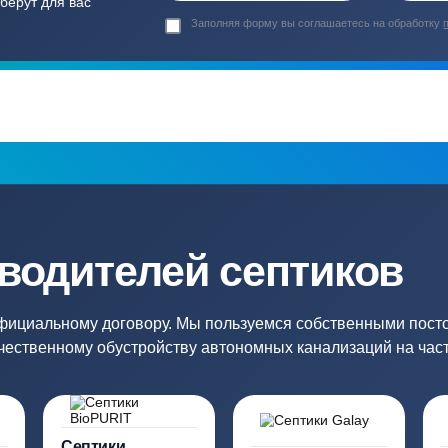
Гарантия 24 мес
Полный ком
Мы даем гарантию как на нашу
Канализация, о
работу, так и на оборудование
и обслуживани
ация?
ро подберут для вас
Заполняя форму вы соглашаете