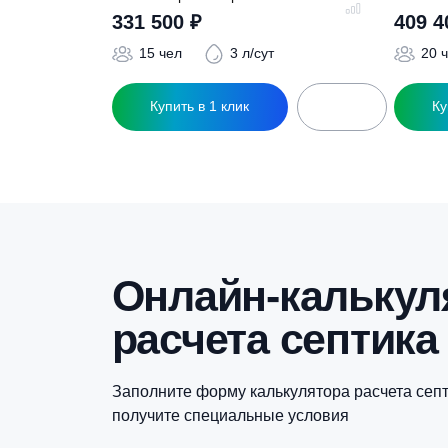
Похожие това
Септик Евролос Про 15+
С
331 500
₽
15 чел
3 л/сут
Купить в 1 клик