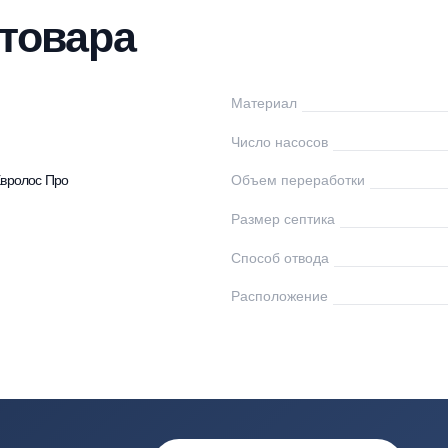
нтаж
Доставка
Оплата
Документы
От
ки товара
ролос
Материал
0
Число насосов
птики Евролос Про
Объем переработк
Размер септика
Способ отвода
00
Расположение