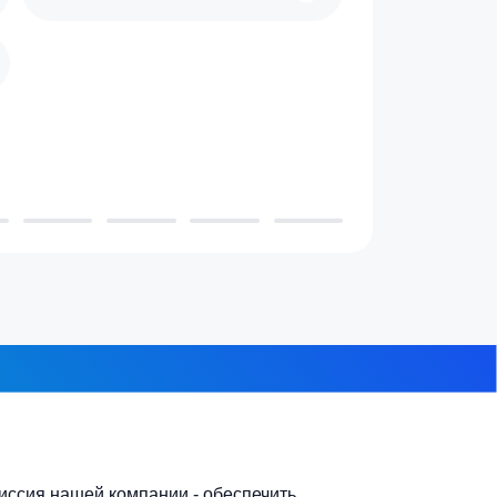
 проживает в доме?
3-4 человека
7-10 человек
 из 8