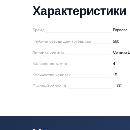
Характеристики
Описание
Мо
Характеристи
Бренд
Ев
Глубина отводящей трубы, мм
56
Линейка септика
Се
Количество камер
4
Количество человек
15
Пиковый сброс, л
11