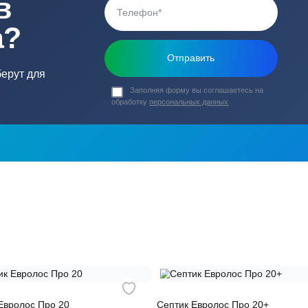
ь в
ика?
о подберут для
Заполняя форму вы соглашаете
обработку
персональных данных