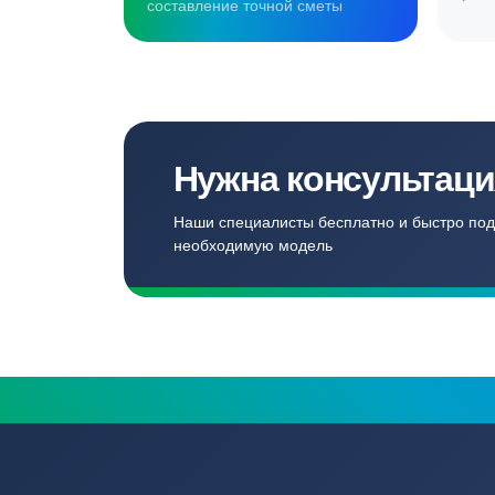
Создаём комф
для наших кл
Записаться
Бесплатный замер
Выезд специалиста на объект и
составление точной сметы