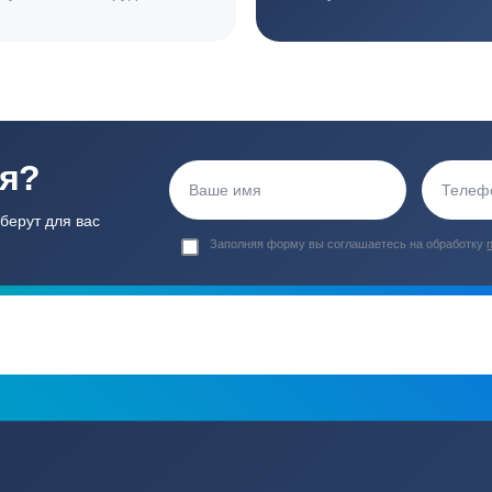
ортные условия
иентов
Гарантия 24 мес
Полный ком
Мы даем гарантию как на нашу
Канализация, о
работу, так и на оборудование
и обслуживани