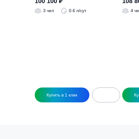
Похожие това
Септик Евролос Эко 3
С
100 100
₽
3 чел
0.6 л/сут