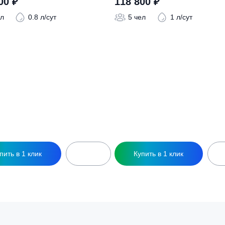
ры
ептик Евролос Эко 4
Септик Евролос Эк
108 800
₽
118 800
₽
4 чел
0.8 л/сут
5 чел
1 л