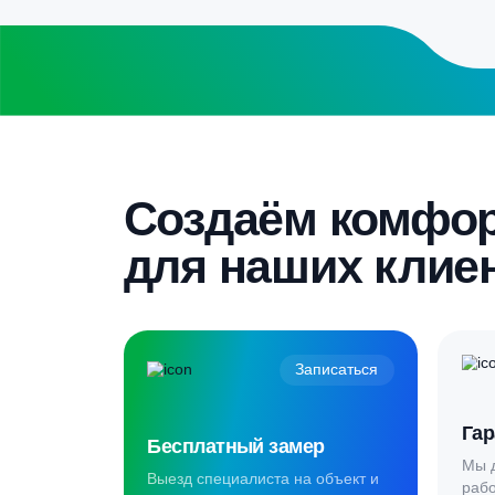
Бесплатный замер
Выезд специалиста на объект и
составление точной сметы
Скидка 5%
Пройдите текст и получите
гарантированную скидку