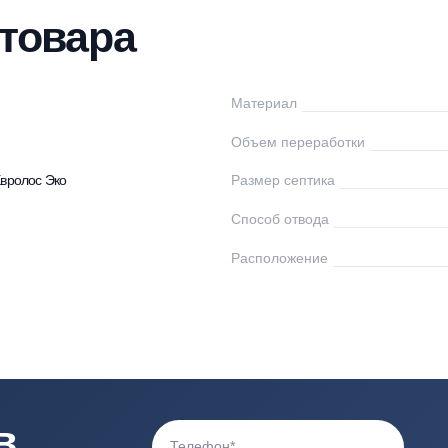
нтаж
Доставка
Оплата
Документы
От
ки товара
ролос
Материал
0
Объем переработк
птики Евролос Эко
Размер септика
Способ отвода
Расположение
140