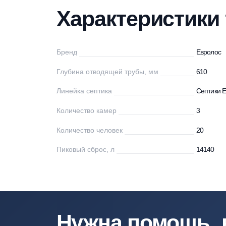
Характеристики
Описание
Мо
Характеристи
Бренд
Ев
Глубина отводящей трубы, мм
61
Линейка септика
Се
Количество камер
3
Количество человек
20
Пиковый сброс, л
14