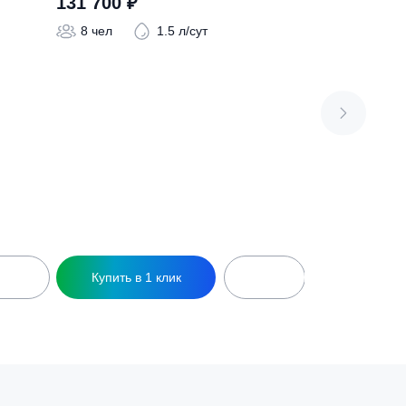
о 5
Септик Евролос Эко 6
131 700
₽
/сут
8 чел
1.5 л/сут