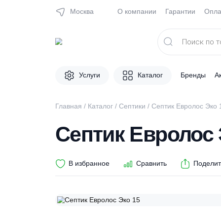
Москва
О компании
Гарантии
Поиск
товаров
Услуги
Каталог
Брен
Главная
/
Каталог
/
Септики
/ Септик Евроло
Септик Евроло
В избранное
Сравнить
П