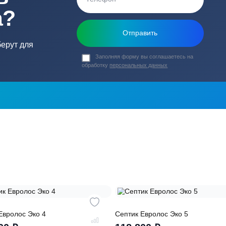
ь в
ика?
о подберут для
Заполняя форму вы соглашаете
обработку
персональных данных