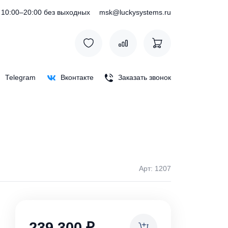
) 127-76-53
10:00–20:00 без выходных
msk@luckysystem
Max
Telegram
Вконтакте
Заказать зв
Арт: 
ки