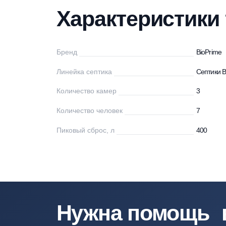
Характеристики
Описание
Мо
Характеристи
Бренд
Bi
Линейка септика
Се
Количество камер
3
Количество человек
7
Пиковый сброс, л
40