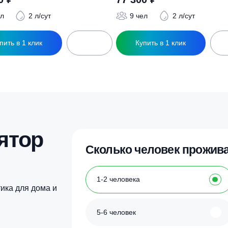
ры
ептик BioPrime Trio CT-5,0 м3 d1200-П
Септик BioPrime Tr
80 300
₽
77 300
₽
9 чел
2 л/сут
9 чел
2 л
Купить в 1 клик
Купить в 1 кл