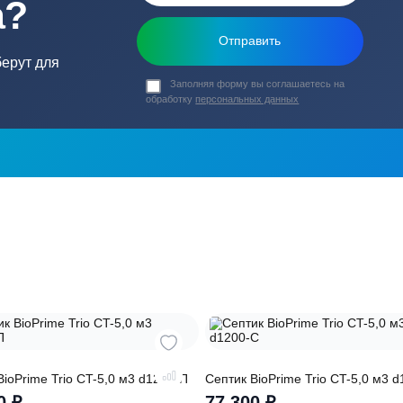
ь в
ика?
о подберут для
Заполняя форму вы соглашаете
обработку
персональных данных