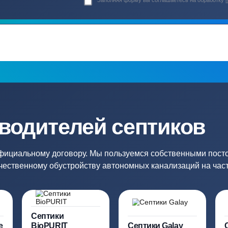
Гарантия 24 мес
Полный ком
Мы даем гарантию как на нашу
Канализация, о
работу, так и на оборудование
и обслуживани
ация?
ро подберут для вас
Заполняя форму вы соглашаете