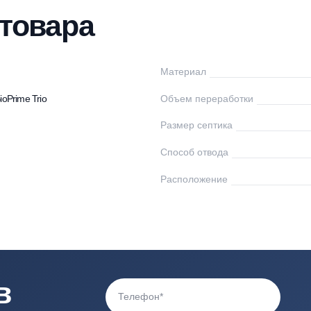
нтаж
Доставка
Оплата
Документы
От
ки товара
oPrime
Материал
птики BioPrime Trio
Объем переработк
Размер септика
Способ отвода
0
Расположение