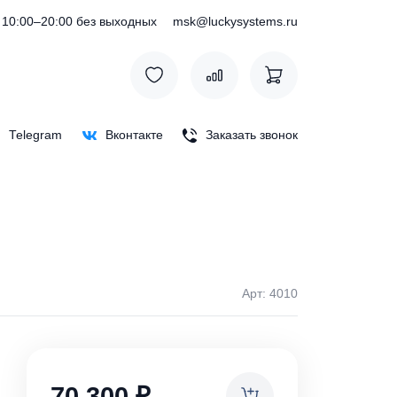
) 127-76-53
10:00–20:00 без выходных
msk@luckysystem
Max
Telegram
Вконтакте
Заказать зв
00-П
Арт: 
ки