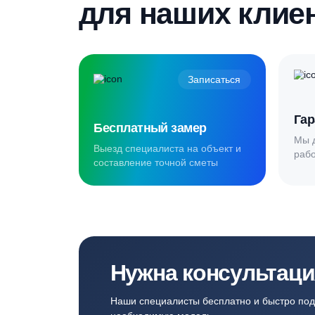
Создаём комф
для наших кл
Записаться