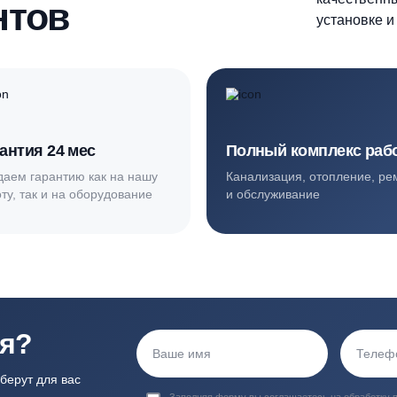
ортные условия
иентов