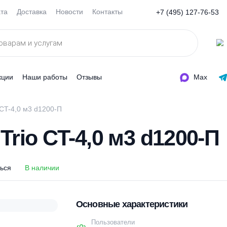
Оплата
Доставка
Новости
Контакты
+7 (495
ды
Акции
Наши работы
Отзывы
me Trio CT-4,0 м3 d1200-П
e Trio CT-4,0 м3 d12
оделиться
В наличии
Основные характеристи