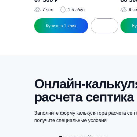
Похожие това
Септик BioPrime Trio CT-4,0 м3 d1200-С
С
67 300
₽
7 чел
1.5 л/сут
Купить в 1 клик