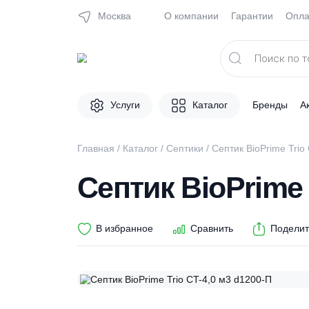
Москва
О компании
Гарантии
Поиск
товаров
Услуги
Каталог
Брен
Главная
/
Каталог
/
Септики
/ Септик BioPri
Септик BioPrim
В избранное
Сравнить
П