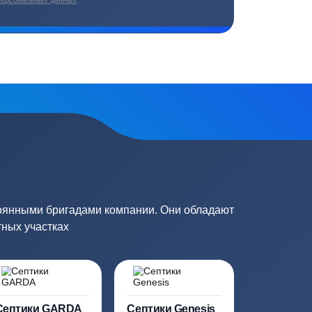
плекс работ
Цены от производителей
топление, ремонт
Низкие цены за счет прямых
е
поставок от производителей
сь на обработку
персональных данных