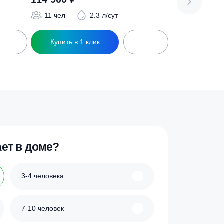
io CT-5,0 м3 d1200-С
Септик BioPrime Trio CT-6,0 м3 d1500
114 900
₽
/сут
11 чел
2.3 л/сут
ик
Купить в 1 клик