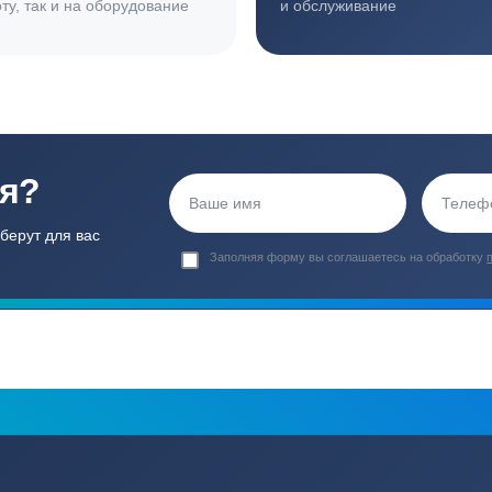
ортные условия
иентов
Гарантия 24 мес
Полный ком
Мы даем гарантию как на нашу
Канализация, о
работу, так и на оборудование
и обслуживани