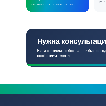
Создаём комф
для наших кл
Записаться
Бесплатный замер
Выезд специалиста на объект и
составление точной сметы