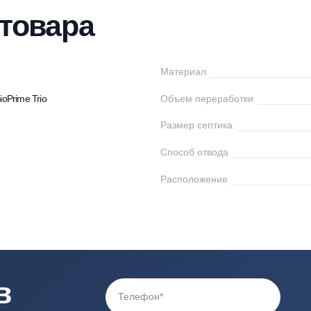
нтаж
Доставка
Оплата
Документы
От
ки товара
oPrime
Материал
птики BioPrime Trio
Объем переработк
Размер септика
Способ отвода
0
Расположение