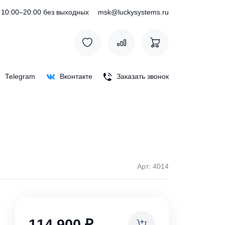
) 127-76-53
10:00–20:00 без выходных
msk@luckysystem
Max
Telegram
Вконтакте
Заказать зв
00-П
Арт: 
ки