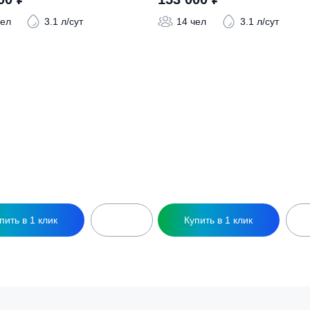
ры
ептик BioPrime Trio CT-8,0 м3 d1500-П
Септик BioPrime Tr
156 000
₽
153 000
₽
14 чел
3.1 л/сут
14 чел
3