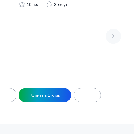
Септик GARDA 10-2200-П
io CT-8,0 м3 d1500-С
196 000
₽
10 чел
2 л/сут
.1 л/сут