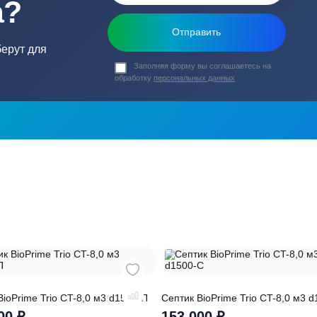
ь в
ика?
о подберут для
Заполняя форму вы соглашаете
обработку
персональных данных