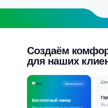
Бесплатный замер
Выезд специалиста на объект и
составление точной сметы
Скидка 5%
Пройдите текст и получите
гарантированную скидку