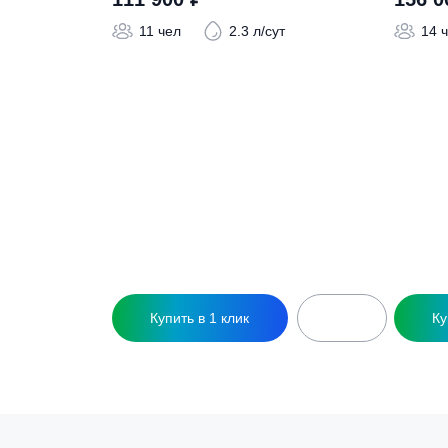
Похожие това
Септик BioPrime Trio CT-6,0 м3 d1500-С
С
111 900
₽
11 чел
2.3 л/сут