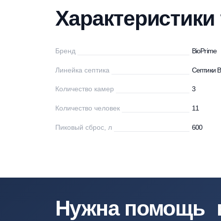
Характеристики
Описание
Мо
Характеристи
Бренд
Bi
Линейка септика
Се
Количество камер
3
Количество человек
11
Пиковый сброс, л
60