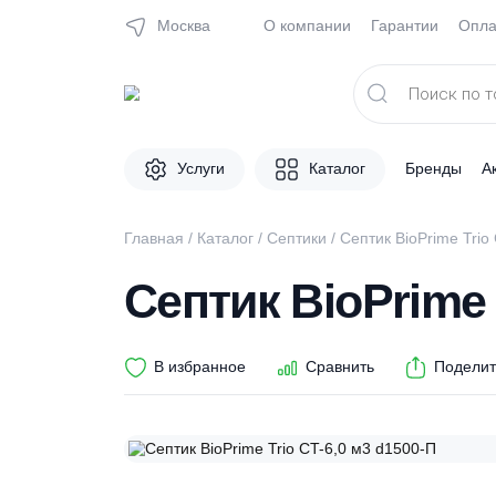
Москва
О компании
Гарантии
Поиск
товаров
Услуги
Каталог
Брен
Главная
/
Каталог
/
Септики
/ Септик BioPri
Септик BioPrim
В избранное
Сравнить
П