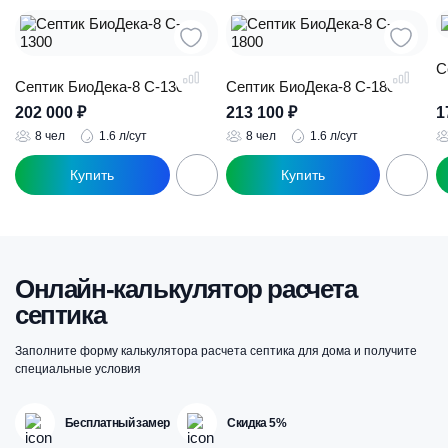
С
Септик БиоДека-8 C-1300
Септик БиоДека-8 C-1800
202 000
₽
213 100
₽
1
8 чел
1.6 л/сут
8 чел
1.6 л/сут
Онлайн-калькулятор расчета
септика
Заполните форму калькулятора расчета септика для дома и получите
специальные условия
Бесплатный замер
Скидка 5%