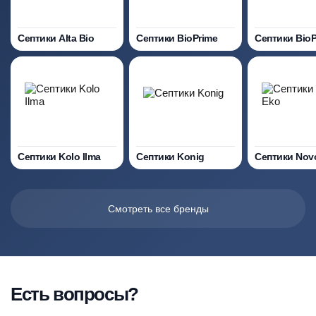
Септики Alta Bio
Септики BioPrime
Септики Bio
Септики Kolo Ilma
Септики Konig
Септики Nov
Смотреть все бренды
Есть вопросы?