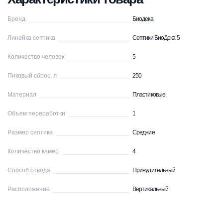
Бренд
Биодека
Линейка септика
Септики БиоДека 5
Количество человек
5
Пиковый сброс, л
250
Материал
Пластиковые
Объем переработки
1
Размер септика
Средние
Количество камер
4
Способ отвода
Принудительный
Расположение
Вертикальный