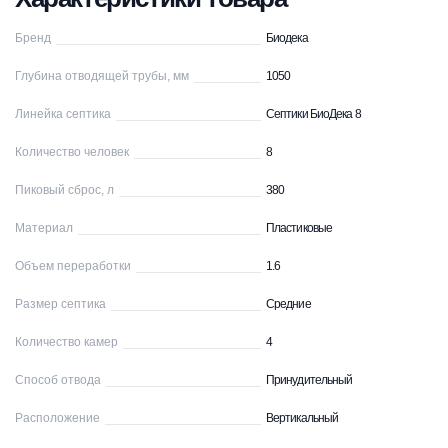
Бренд
Биодека
Глубина отводящей трубы, мм
1050
Линейка септика
Септики БиоДека 8
Количество человек
8
Пиковый сброс, л
380
Материал
Пластиковые
Объем переработки
1.6
Размер септика
Средние
Количество камер
4
Способ отвода
Принудительный
Расположение
Вертикальный