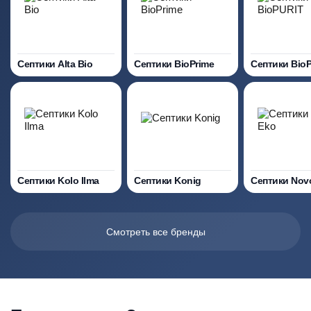
Септики Alta Bio
Септики BioPrime
Септики Bio
Септики Kolo Ilma
Септики Konig
Септики Nov
Смотреть все бренды