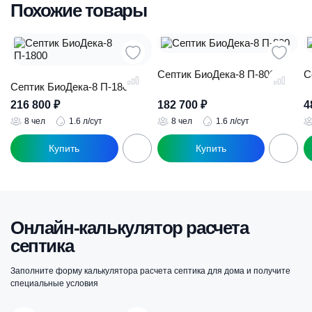
Похожие товары
Септик БиоДека-8 П-800
С
Септик БиоДека-8 П-1800
216 800
₽
182 700
₽
4
8 чел
1.6 л/сут
8 чел
1.6 л/сут
Онлайн-калькулятор расчета
септика
Заполните форму калькулятора расчета септика для дома и получите
специальные условия