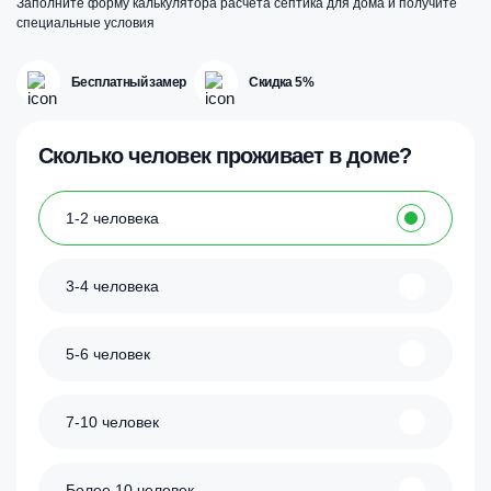
Заполните форму калькулятора расчета септика для дома и получите
товара.
товара.
т
специальные условия
Бесплатный замер
Скидка 5%
Сколько человек проживает в доме?
1-2 человека
3-4 человека
5-6 человек
7-10 человек
Более 10 человек