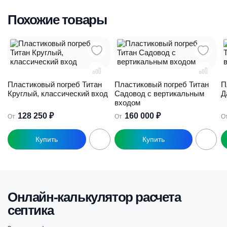
Похожие товары
Пластиковый погреб Титан
Пластиковый погреб Титан
П
Круглый, классический вход
Садовод с вертикальным
Д
входом
128 250
₽
160 000
₽
От
От
О
Этот
Этот
Э
товар
товар
т
имеет
имеет
и
несколько
несколько
н
вариаций.
вариаций.
в
Опции
Опции
О
Онлайн-калькулятор расчета
можно
можно
м
выбрать
выбрать
в
септика
на
на
н
странице
странице
с