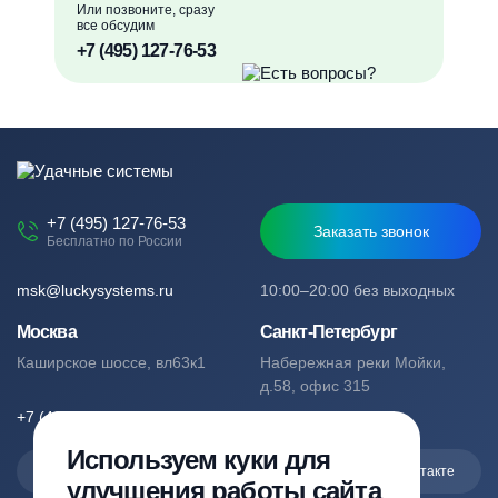
Или позвоните, сразу
все обсудим
+7 (495) 127-76-53
+7 (495) 127-76-53
Заказать звонок
Бесплатно по России
msk@luckysystems.ru
10:00–20:00 без выходных
Москва
Санкт-Петербург
Каширское шоссе, вл63к1
Набережная реки Мойки,
д.58, офис 315
+7 (495) 127-76-53
+7 (812) 244-49-61
Используем куки для
Max
Telegram
Вконтакте
улучшения работы сайта