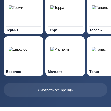
Термит
Терра
Тополь
Евролос
Малахит
Топас
Смотреть все бренды