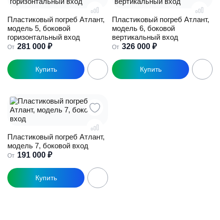
можно
можно
выбрать
выбрать
Пластиковый погреб Атлант,
Пластиковый погреб Атлант,
на
на
модель 5, боковой
модель 6, боковой
странице
странице
горизонтальный вход
вертикальный вход
товара.
товара.
281 000
₽
326 000
₽
От
От
Этот
Этот
товар
товар
имеет
имеет
несколько
несколько
вариаций.
вариаций.
Опции
Опции
можно
можно
выбрать
выбрать
Пластиковый погреб Атлант,
на
на
модель 7, боковой вход
странице
странице
191 000
₽
От
товара.
товара.
Этот
товар
имеет
несколько
вариаций.