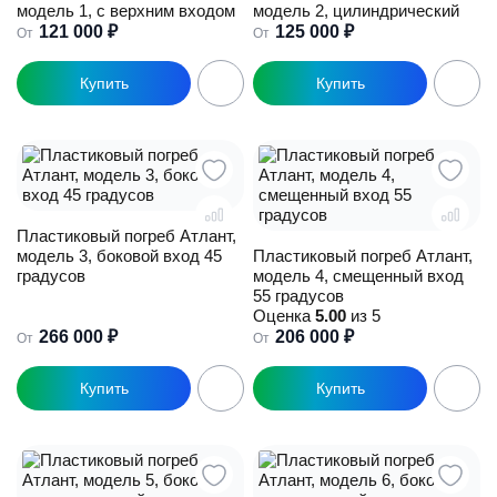
модель 1, с верхним входом
модель 2, цилиндрический
121 000
₽
125 000
₽
От
От
Этот
Этот
товар
товар
имеет
имеет
несколько
несколько
вариаций.
вариаций.
Опции
Опции
можно
можно
выбрать
выбрать
Пластиковый погреб Атлант,
на
на
модель 3, боковой вход 45
Пластиковый погреб Атлант,
странице
странице
градусов
модель 4, смещенный вход
товара.
товара.
55 градусов
Оценка
5.00
из 5
266 000
₽
206 000
₽
От
От
Этот
Этот
товар
товар
имеет
имеет
несколько
несколько
вариаций.
вариаций.
Опции
Опции