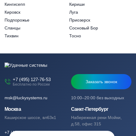
Кингисепп
Кириши
Кировск
Луга
Подпорожье
Приозерск
Сланцы
Сосновый Бор
Тихвин
Тосно
+7 (495) 127-76-53
Заказать звонок
Бесплатно по России
msk@luckysystems.ru
10:00–20:00 без выходных
Москва
Санкт-Петербург
Каширское шоссе, вл63к1
Набережная реки Мойки,
д.58, офис 315
+7 (495) 127-76-53
+7 (812) 244-49-61