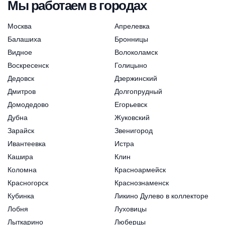
Мы работаем в городах
Москва
Апрелевка
Балашиха
Бронницы
Видное
Волоколамск
Воскресенск
Голицыно
Дедовск
Дзержинский
Дмитров
Долгопрудный
Домодедово
Егорьевск
Дубна
Жуковский
Зарайск
Звенигород
Ивантеевка
Истра
Кашира
Клин
Коломна
Красноармейск
Красногорск
Краснознаменск
Кубинка
Ликино Дулево в коллекторе
Лобня
Луховицы
Лыткарино
Люберцы