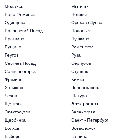
Можайск
Мытищи
Наро Фоминск
Ногинск
Одинцово
Орехово Зуево
Павловский Посад
Подольск
Протвино
Пушкино
Пущино
Раменское
Реутов
Руза
Сергиев Посад
Серпухов
Солнечногорск
Ступино
Фрязино
Химки
Хотьково
Черноголовка
Чехов
Шатура
Щелково
Электросталь
Электроугли
Зеленоград
Щербинка
Санкт - Петербург
Волхов
Всеволожск
Выборг
Гатчина