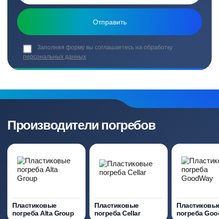
Заполняя форму вы соглашаетесь на обработку
персональных данных
Производители погребов
Пластиковые
Пластиковые
Пластиковы
погреба Alta Group
погреба Cellar
погреба Go