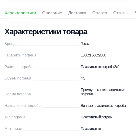
Характеристики
Описание
Доставка
Оплата
Отзывы
Характеристики товара
Бренд
Токос
Габариты погреба
1500х1500х2000
Размер погреба
Пластиковые погреба 2х2
Объем погреба
4.5
Прямоугольные пластиковые
Форма погреба
погреба
Назначение погреба
Винные пластиковые погреба
Тип погреба
Пластиковый погреб
Материал
Пластиковые