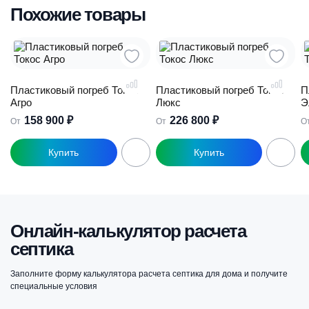
Похожие товары
Пластиковый погреб Токос
Пластиковый погреб Токос
П
Агро
Люкс
Э
158 900
₽
226 800
₽
От
От
О
Этот
Этот
Э
товар
товар
т
имеет
имеет
и
несколько
несколько
н
вариаций.
вариаций.
в
Опции
Опции
О
Онлайн-калькулятор расчета
можно
можно
м
выбрать
выбрать
в
септика
на
на
н
странице
странице
с
Заполните форму калькулятора расчета септика для дома и получите
товара.
товара.
т
специальные условия