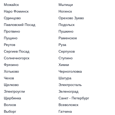
Можайск
Мытищи
Наро Фоминск
Ногинск
Одинцово
Орехово Зуево
Павловский Посад
Подольск
Протвино
Пушкино
Пущино
Раменское
Реутов
Руза
Сергиев Посад
Серпухов
Солнечногорск
Ступино
Фрязино
Химки
Хотьково
Черноголовка
Чехов
Шатура
Щелково
Электросталь
Электроугли
Зеленоград
Щербинка
Санкт - Петербург
Волхов
Всеволожск
Выборг
Гатчина