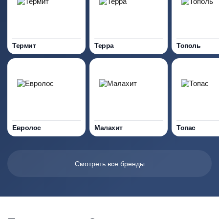
Термит
Терра
Тополь
Евролос
Малахит
Топас
Смотреть все бренды