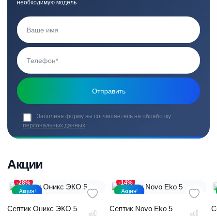
необходимую модель
Заполняя форму вы соглашаетесь на обработку
персональных данных
Акции
-28%
-14%
Акция!
Акция!
Септик Оникс ЭКО 5
Септик Novo Eko 5
С