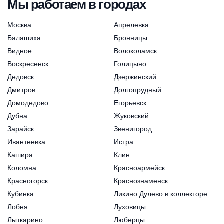
Мы работаем в городах
Москва
Апрелевка
Балашиха
Бронницы
Видное
Волоколамск
Воскресенск
Голицыно
Дедовск
Дзержинский
Дмитров
Долгопрудный
Домодедово
Егорьевск
Дубна
Жуковский
Зарайск
Звенигород
Ивантеевка
Истра
Кашира
Клин
Коломна
Красноармейск
Красногорск
Краснознаменск
Кубинка
Ликино Дулево в коллекторе
Лобня
Луховицы
Лыткарино
Люберцы