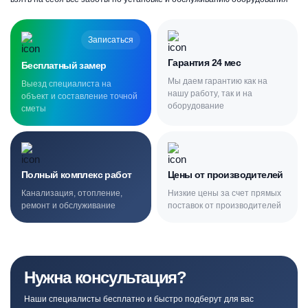
Записаться
Гарантия 24 мес
Бесплатный замер
Мы даем гарантию как на
Выезд специалиста на
нашу работу, так и на
объект и составление точной
оборудование
сметы
Полный комплекс работ
Цены от производителей
Канализация, отопление,
Низкие цены за счет прямых
ремонт и обслуживание
поставок от производителей
Нужна консультация?
Наши специалисты бесплатно и быстро подберут для вас