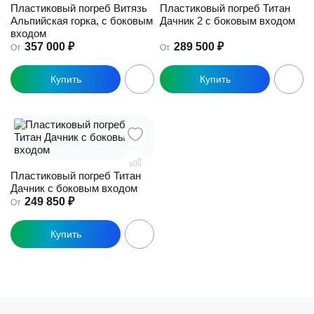
Пластиковый погреб Витязь
Пластиковый погреб Титан
Альпийская горка, с боковым
Дачник 2 с боковым входом
входом
357 000
₽
289 500
₽
От
От
Этот
Этот
товар
товар
имеет
имеет
несколько
несколько
вариаций.
вариаций.
Опции
Опции
можно
можно
выбрать
выбрать
Пластиковый погреб Титан
на
на
Дачник с боковым входом
странице
странице
249 850
₽
От
товара.
товара.
Этот
товар
имеет
несколько
вариаций.
Опции