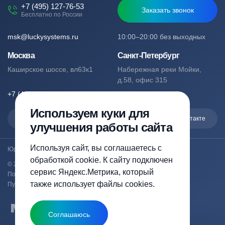
+7 (495) 127-76-53
Заказать звонок
Бесплатно по России
msk@luckysystems.ru
10:00–20:00 без выходных
Москва
Санкт-Петербург
Каширское шоссе, вл63к1
Набережная реки Мойки,
д.58, офис 315
+7 (495) 127-76-53
+7 (812) 244-49-61
Используем куки для
Max
Telegram
Вконтакте
улучшения работы сайта
Используя сайт, вы соглашаетесь с
Юридический адрес: Москва, Каширское шоссе, вл63к1
обработкой cookie. К сайту подключен
© 2023-2026 luckysystems.ru | Все права защищены
сервис Яндекс.Метрика, который
Политика конфиденциальности
также использует файлы cookies.
Публичная оферта
Соглашаюсь