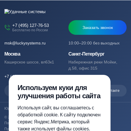
+7 (495) 127-76-53
Заказать звонок
Бесплатно по России
msk@luckysystems.ru
10:00–20:00 без выходных
Москва
Санкт-Петербург
Каширское шоссе, вл63к1
Набережная реки Мойки,
д.58, офис 315
+7 (495) 127-76-53
+7 (812) 244-49-61
Используем куки для
Max
Telegram
Вконтакте
улучшения работы сайта
Используя сайт, вы соглашаетесь с
Юридический адрес: Москва, Каширское шоссе, вл63к1
обработкой cookie. К сайту подключен
© 2023-2026 luckysystems.ru | Все права защищены
сервис Яндекс.Метрика, который
Политика конфиденциальности
также использует файлы cookies.
Публичная оферта