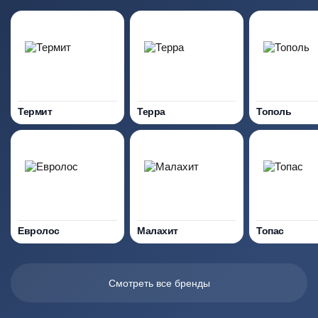
Термит
Терра
Тополь
Евролос
Малахит
Топас
Смотреть все бренды