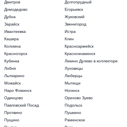
Дмитров
Долгопрудный
Домодедово
Егорьевск
Дубна
Жуковский
Зарайск
Звенигород
Ивантеевка
Истра
Кашира
Клин
Коломна
Красноармейск
Красногорск
Краснознаменск
Кубинка
Ликино Дулево в коллекторе
Лобня
Луховицы
Лыткарино
Люберцы
Можайск
Мытищи
Наро Фоминск
Ногинск
Одинцово
Орехово Зуево
Павловский Посад
Подольск
Протвино
Пушкино
Пущино
Раменское