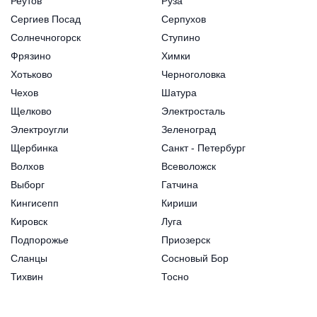
Реутов
Руза
Сергиев Посад
Серпухов
Солнечногорск
Ступино
Фрязино
Химки
Хотьково
Черноголовка
Чехов
Шатура
Щелково
Электросталь
Электроугли
Зеленоград
Щербинка
Санкт - Петербург
Волхов
Всеволожск
Выборг
Гатчина
Кингисепп
Кириши
Кировск
Луга
Подпорожье
Приозерск
Сланцы
Сосновый Бор
Тихвин
Тосно