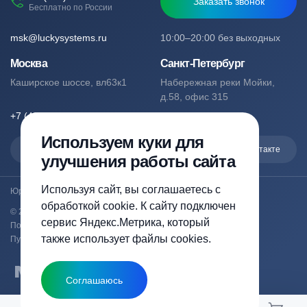
Заказать звонок
Бесплатно по России
msk@luckysystems.ru
10:00–20:00 без выходных
Москва
Санкт-Петербург
Каширское шоссе, вл63к1
Набережная реки Мойки,
д.58, офис 315
+7 (495) 127-76-53
+7 (812) 244-49-61
Используем куки для
Max
Telegram
Вконтакте
улучшения работы сайта
Используя сайт, вы соглашаетесь с
Юридический адрес: Москва, Каширское шоссе, вл63к1
обработкой cookie. К сайту подключен
© 2023-2026 luckysystems.ru | Все права защищены
сервис Яндекс.Метрика, который
Политика конфиденциальности
также использует файлы cookies.
Публичная оферта
Соглашаюсь