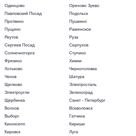
Одинцово
Орехово Зуево
Павловский Посад
Подольск
Протвино
Пушкино
Пущино
Раменское
Реутов
Руза
Сергиев Посад
Серпухов
Солнечногорск
Ступино
Фрязино
Химки
Хотьково
Черноголовка
Чехов
Шатура
Щелково
Электросталь
Электроугли
Зеленоград
Щербинка
Санкт - Петербург
Волхов
Всеволожск
Выборг
Гатчина
Кингисепп
Кириши
Кировск
Луга