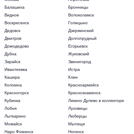
Балашиха
Бронницы
Видное
Волоколамск
Воскресенск
Голицыно
Дедовск
Дзержинский
Дмитров
Долгопрудный
Домодедово
Егорьевск
Дубна
Жуковский
Зарайск
Звенигород
Ивантеевка
Истра
Кашира
Клин
Коломна
Красноармейск
Красногорск
Краснознаменск
Кубинка
Ликино Дулево в коллекторе
Лобня
Луховицы
Лыткарино
Люберцы
Можайск
Мытищи
Наро Фоминск
Ногинск