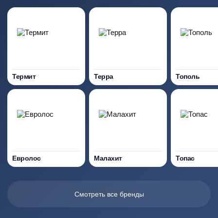
Термит
Терра
Тополь
Евролос
Малахит
Топас
Смотреть все бренды