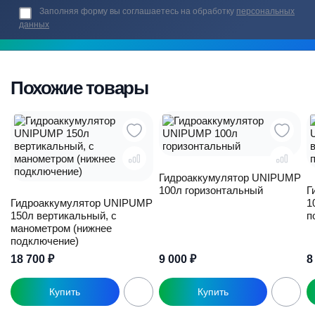
Заполняя форму вы соглашаетесь на обработку
персональных
данных
Похожие товары
Гидроаккумулятор UNIPUMP
100л горизонтальный
Г
Гидроаккумулятор UNIPUMP
1
150л вертикальный, с
п
манометром (нижнее
подключение)
18 700
₽
9 000
₽
8