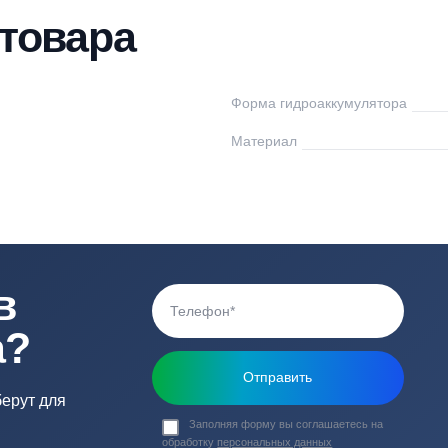
тавка
Оплата
Отзывы
Вопросы
ки товара
NIPUMP
Форма гидроаккум
0
Материал
ь в