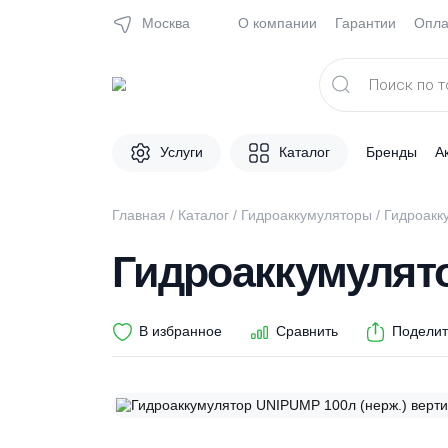
Москва
О компании
Гарантии
Поиск
товаров
Услуги
Каталог
Брен
Главная
/
Каталог
/
Гидроаккумуляторы
/ Ги
Гидроаккумуля
В избранное
Сравнить
П