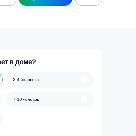
ГГ 100МН 100л
Гидроаккумулятор UNIPUMP 80л
ланец нерж., БЭЗ)
горизонтальный
7 300
₽
ик
Купить в 1 клик
 проживает в доме?