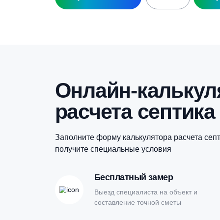
Г
Гидроаккумулятор UNIPUMP 100л
г
вертикальный (фланец — нерж. сталь,
верхнее подключение)
10 900
₽
Купить в 1 клик
Онлайн-кальк