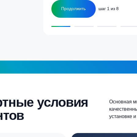
ка
1-2 человека
а септика для дома и
5-6 человек
Более 10 человек
Продолжить
шаг 1