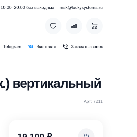
) 127-76-53
10:00–20:00 без выходных
msk@luckysystem
Max
Telegram
Вконтакте
Заказать зв
нерж.) вертикальны
Арт: 
ки