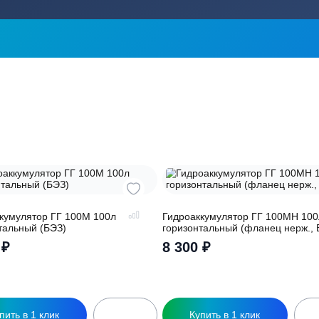
ика?
о подберут для
Заполняя форму вы соглашаете
обработку
персональных данных
ры