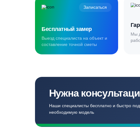
Создаём комф
для наших кл
Записаться
Бесплатный замер
Выезд специалиста на объект и